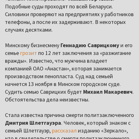
Подобные суды проходят по всей Беларуси.
Силовики проверяют на предприятиях у работников
телефоны, а после их задерживают. В некоторых
случаях десятками.
Минскому бизнесмену
Геннадию Саврицкому
и его
семье
грозит
по 12 лет заключения за «разжигание
вражды». Известно, что мужчина владеет
компанией ОАО «Анастан», которая занимается
производством пенопласта. Суд над семьей
начнется 13 ноября в Минском городском суде.
Судить семью Саврицких будет
Михаил Макаревич
.
Обстоятельства дела неизвестны.
Стала известна причина смерти политзаключенного
Дмитрия Шлетгауэра
. Человек, который знаком с
семьей Шлетгауэр,
рассказал
изданию «Зеркало»,
что в свидетельстве о смерти политзаключенного