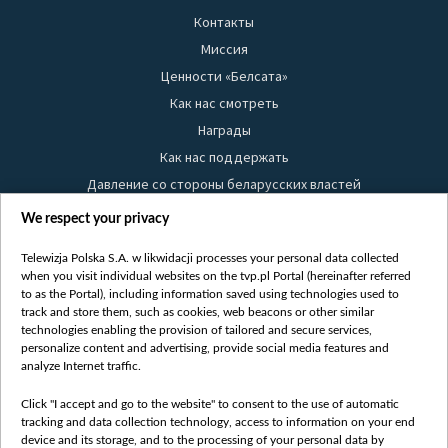
Контакты
Миссия
Ценности «Белсата»
Как нас смотреть
Награды
Как нас поддержать
Давление со стороны беларусских властей
Правила использования материалов
We respect your privacy
Информация об отправителе
Telewizja Polska S.A. w likwidacji processes your personal data collected
Безопасность
when you visit individual websites on the tvp.pl Portal (hereinafter referred
Youtube
to as the Portal), including information saved using technologies used to
track and store them, such as cookies, web beacons or other similar
Белсат news
technologies enabling the provision of tailored and secure services,
personalize content and advertising, provide social media features and
Белсат Life
analyze Internet traffic.
Жэстачайшы мульт
Click "I accept and go to the website" to consent to the use of automatic
Belsat English
tracking and data collection technology, access to information on your end
Biełsat PL
device and its storage, and to the processing of your personal data by