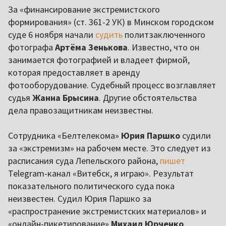
За «финансирование экстремистского
формирования» (ст. 361-2 УК) в Минском городском
суде 6 ноября начали
судить
политзаключенного
фотографа
Артёма Зенькова
. Известно, что он
занимается фотографией и владеет фирмой,
которая предоставляет в аренду
фотооборудование. Судебный процесс возглавляет
судья
Жанна Брысина
. Другие обстоятельства
дела правозащитникам неизвестны.
Сотрудника «Белтелекома»
Юрия Паршко
судили
за «экстремизм» на рабочем месте. Это следует из
расписания суда Лепельского района,
пишет
Telegram-канал «Витебск, я играю». Результат
показательного политического суда пока
неизвестен. Судил Юрия Паршко за
«распространение экстремистских материалов» и
«онлайн-пикетирование»
Михаил Юрченко
.