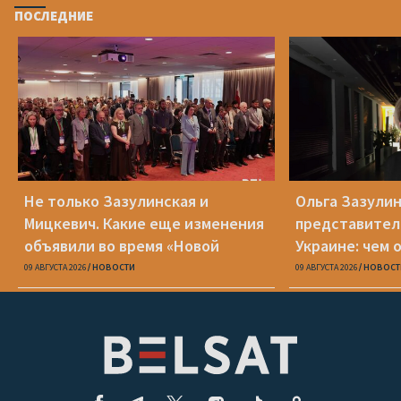
ПОСЛЕДНИЕ
Не только Зазулинская и
Ольга Зазулин
Мицкевич. Какие еще изменения
представител
объявили во время «Новой
Украине: чем 
Беларуси»
ОПК
09 АВГУСТА 2026
НОВОСТИ
09 АВГУСТА 2026
НОВОСТ