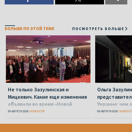
БОЛЬШЕ ПО ЭТОЙ ТЕМЕ
ПОСМОТРЕТЬ БОЛЬШЕ
Не только Зазулинская и
Ольга Зазулин
Мицкевич. Какие еще изменения
представител
объявили во время «Новой
Украине: чем 
Беларуси»
ОПК
09 АВГУСТА 2026
НОВОСТИ
09 АВГУСТА 2026
НОВОСТ