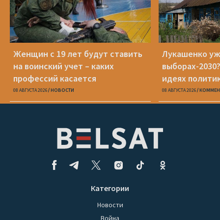
Женщин с 19 лет будут ставить
Лукашенко уж
на воинский учет – каких
выборах-2030?
профессий касается
идеях полити
08 АВГУСТА 2026
НОВОСТИ
08 АВГУСТА 2026
КОММЕН
Категории
Новости
Война