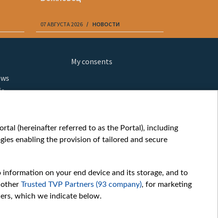
07 АВГУСТА 2026
НОВОСТИ
07 АВГУСТА 20
My consents
ews
fe
шы мульт
glish
tal (hereinafter referred to as the Portal), including
ies enabling the provision of tailored and secure
ow
orts
story
o information on your end device and its storage, and to
sic
 other
Trusted TVP Partners (93 company)
, for marketing
oc
hers, which we indicate below.