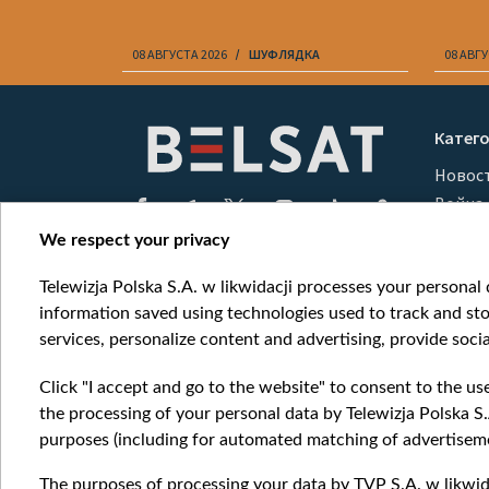
08 АВГУСТА 2026
ШУФЛЯДКА
08 АВГУ
Item
1
Катег
of
Новос
10
Война
Мнени
We respect your privacy
Онлай
Telewizja Polska S.A. w likwidacji processes your personal d
information saved using technologies used to track and sto
services, personalize content and advertising, provide socia
Click "I accept and go to the website" to consent to the us
the processing of your personal data by Telewizja Polska S.
purposes (including for automated matching of advertiseme
The purposes of processing your data by TVP S.A. w likwida