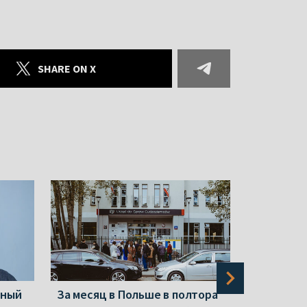
SHARE ON X
нный
За месяц в Польше в полтора
Новые «э