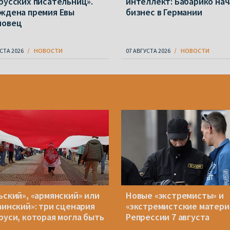
русских писательниц».
интеллект: Бабарико нач
ждена премия Евы
бизнес в Германии
новец
СТА 2026
НОВОСТИ
07 АВГУСТА 2026
НОВОСТИ
ьский», «армянский» или
Новые «экстремисты» и
аинский»: три сценария
«экстремистские матери
руси, которая могла быть
Репрессии 7 августа