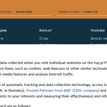
СТА 2026
АНАЛИТИКА
07 АВГУСТА 2026
НОВОСТИ
ории
Белсат
Youtube
ти
О нас
Белсат n
Контакты
Белсат Li
я
Миссия
Жэстачай
н
Ценности «Белсата»
Belsat En
Как нас смотреть
Biełsat PL
ata collected when you visit individual websites on the tvp.pl Por
re them, such as cookies, web beacons or other similar technolog
Награды
Белсат N
l media features and analyze Internet traffic.
Как нас поддержать
Белсат Sh
Давление со стороны
Белсат Hi
e of automatic tracking and data collection technology, access t
беларусских властей
Белсат Mu
A. w likwidacji,
Trusted Partners from IAB* (1201 company)
and
Правила использования
Белсат D
nts to your interests and measuring their effectiveness) and ot
материалов
Информация об
cji are as follows: