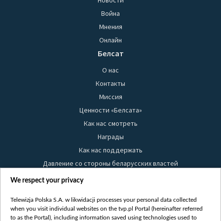
Новости
Война
Мнения
Онлайн
Белсат
О нас
Контакты
Миссия
Ценности «Белсата»
Как нас смотреть
Награды
Как нас поддержать
Давление со стороны беларусских властей
Правила использования материалов
We respect your privacy
Информация об отправителе
Telewizja Polska S.A. w likwidacji processes your personal data collected
Безопасность
when you visit individual websites on the tvp.pl Portal (hereinafter referred
Youtube
to as the Portal), including information saved using technologies used to