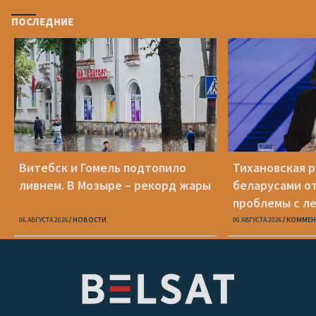
ПОСЛЕДНИЕ
Витебск и Гомель подтопило
Тихановская р
ливнем. В Мозыре – рекорд жары
беларусами о
проблемы с л
06 АВГУСТА 2026
НОВОСТИ
06 АВГУСТА 2026
КОММЕН