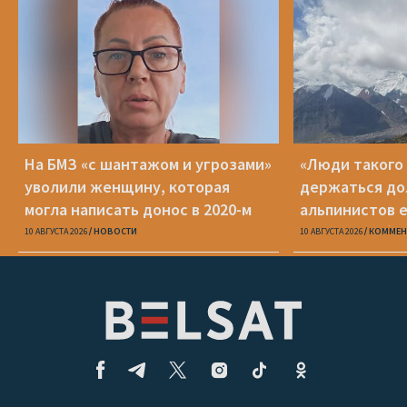
На БМЗ «с шантажом и угрозами»
«Люди такого
уволили женщину, которая
держаться до
могла написать донос в 2020-м
альпинистов е
известно об 
10 АВГУСТА 2026
НОВОСТИ
10 АВГУСТА 2026
КОММЕН