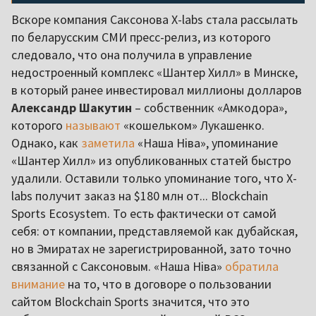
Вскоре компания Саксонова X-labs стала рассылать
по беларусским СМИ пресс-релиз, из которого
следовало, что она получила в управление
недостроенный комплекс «Шантер Хилл» в Минске,
в который ранее инвестировал миллионы долларов
Александр Шакутин
– собственник «Амкодора»,
которого
называют
«кошельком» Лукашенко.
Однако, как
заметила
«Наша Ніва», упоминание
«Шантер Хилл» из опубликованных статей быстро
удалили. Оставили только упоминание того, что X-
labs получит заказ на $180 млн от... Blockchain
Sports Ecosystem. То есть фактически от самой
себя: от компании, представляемой как дубайская,
но в Эмиратах не зарегистрированной, зато точно
связанной с Саксоновым. «Наша Ніва»
обратила
внимание
на то, что в договоре о пользовании
сайтом Blockchain Sports значится, что это