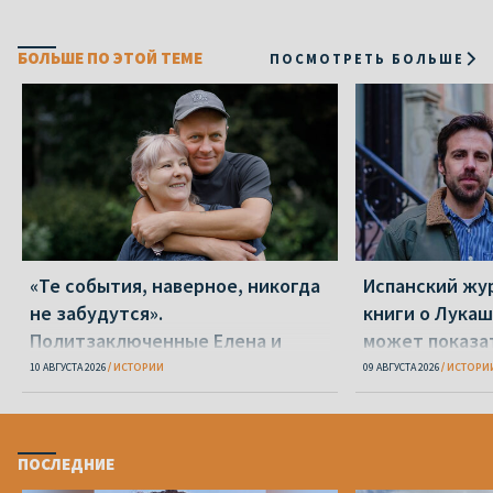
БОЛЬШЕ ПО ЭТОЙ ТЕМЕ
ПОСМОТРЕТЬ БОЛЬШЕ
«Те события, наверное, никогда
Испанский жу
не забудутся».
книги о Лукаш
Политзаключенные Елена и
может показа
Сергей Мовшук – о 2020-м и
странам, что 
10 АВГУСТА 2026
ИСТОРИИ
09 АВГУСТА 2026
ИСТОРИ
шести годах после
демократией»
ПОСЛЕДНИЕ