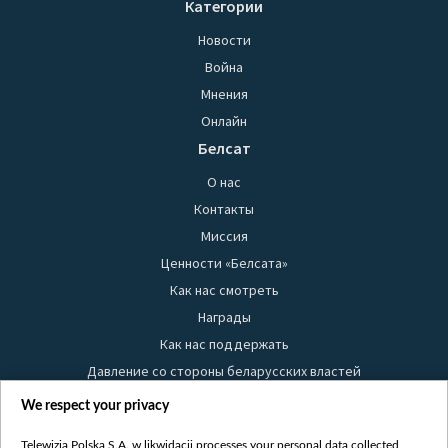
Категории
Новости
Война
Мнения
Онлайн
Белсат
О нас
Контакты
Миссия
Ценности «Белсата»
Как нас смотреть
Награды
Как нас поддержать
Давление со стороны беларусских властей
Правила использования материалов
We respect your privacy
Информация об отправителе
Telewizja Polska S.A. w likwidacji processes your personal data collected