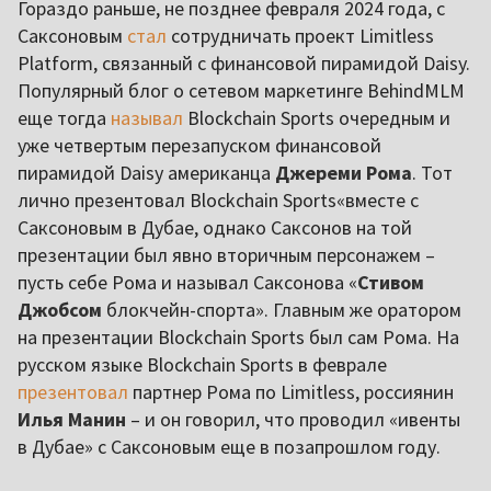
Гораздо раньше, не позднее февраля 2024 года, с
Саксоновым
стал
сотрудничать проект Limitless
Platform, связанный с финансовой пирамидой Daisy.
Популярный блог о сетевом маркетинге BehindMLM
еще тогда
называл
Blockchain Sports очередным и
уже четвертым перезапуском финансовой
пирамидой Daisy американца
Джереми Рома
. Тот
лично презентовал Blockchain Sports«вместе с
Саксоновым в Дубае, однако Саксонов на той
презентации был явно вторичным персонажем –
пусть себе Рома и называл Саксонова «
Стивом
Джобсом
блокчейн-спорта». Главным же оратором
на презентации Blockchain Sports был сам Рома. На
русском языке Blockchain Sports в феврале
презентовал
партнер Рома по Limitless, россиянин
Илья Манин
– и он говорил, что проводил «ивенты
в Дубае» с Саксоновым еще в позапрошлом году.