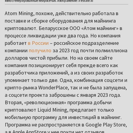
явно сгенерированные нейросетью. Изображение: X-estate.io
Atom Mining, похоже, действительно работала в
поставке и сборке оборудования для майнинга
криптовалют. Беларусское ООО «Атом майнинг» в
процессе ликвидации уже два года. Но компания
работает
в России
– российское подразделение
компании
получило
за 2023 год почти полмиллиона
долларов чистой прибыли. Но на своем сайте
компания позиционирует себя прежде всего как
разработчика приложений, а из своих разработок
упоминает только две. Одна, комбинация соцсети и
крипто-рынка WonderPlace, так и не была запущена,
а соцсети проекта заброшены с января 2023 года.
Вторая, «революционная» программа добычи
криптовалют Liquid Mining, предлагает только
мобильную программу для инвестиций в майнинг.
Программа не распространяется в Google Play Store,
а в Apple AppStore у нее почти нет отзывов.