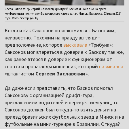
Слева направо: Дмитрий Саксонов, Дмитрий Басков и Ромарио на пресс-
конференции по случаю «Бразильского карнавала». Минск, Беларусь. 23 июля 2024
года. Фото: Sovrep.gov.by
Когда и как Саксонов познакомился с Басковым,
неизвестно. Похожим на правду выглядит
предположение, которое
высказала
«Трибуна»:
Саксонов мог втереться в доверие к Баскову так же,
как ранее втерся в доверие к функционерам от
спорта и пропаганды мошенник, который
назывался
«штангистом
Сергеем Заславским
».
Да даже если представить, что Басков помогал
Саксонову с организацией дрифт-тура,
приглашением водителей и перекрытием улиц, то
Саксонов должен был откуда-то взять деньги на
приезд бразильских футбольных звезд в Минск и на
футбольные на мини-турнире в Бразилии. Откуда?