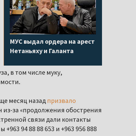
МУС выдал ордера на арест
Нетаньяху и Галанта
а, в том числе муку,
мости.
ще месяц назад
призвало
н из-за «продолжения обострения
стренной связи дали контакты
963 94 88 88 653 и +963 956 888