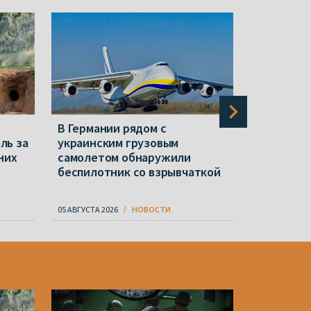
В Германии рядом с
Хроника 
ль за
украинским грузовым
конферен
них
самолетом обнаружили
силовики
беспилотник со взрывчаткой
на белар
05 АВГУСТА 2026
НОВОСТИ
05 АВГУСТА 20