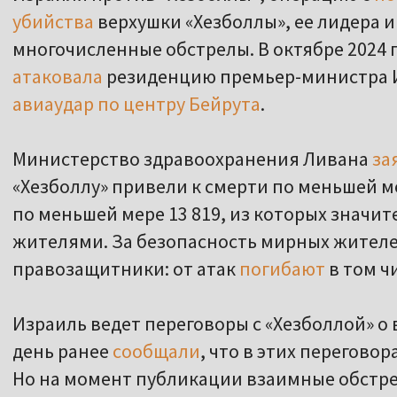
убийства
верхушки «Хезболлы», ее лидера и
многочисленные обстрелы. В октябре 2024 г
атаковала
резиденцию премьер-министра И
авиаудар по центру Бейрута
.
Министерство здравоохранения Ливана
за
«Хезболлу» привели к смерти по меньшей м
по меньшей мере 13 819, из которых значи
жителями. За безопасность мирных жител
правозащитники: от атак
погибают
в том ч
Израиль ведет переговоры с «Хезболлой» 
день ранее
сообщали
, что в этих перегово
Но на момент публикации взаимные обстре