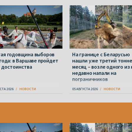
ая годовщина выборов
На границе с Беларусью
 года: в Варшаве пройдет
нашли уже третий тонне
 достоинства
месяц – возле одного из 
недавно напали на
пограничников
СТА 2026
НОВОСТИ
05 АВГУСТА 2026
НОВОСТИ