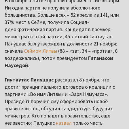
В октябре в Литве прошли парламентские выборы.
Ни одна партия не получила абсолютного
большинства. Больше всех – 52 кресла из 141, или
37% мест в Сейме, получила Социал-
демократическая партия. Кандидат в премьер-
министры от этой партии, 45-летний Гинтаутас
Палуцкас был утвержден в должности 21 ноября:
сначала
Сеймом Литвы
(88 – «за», 34 – «против», 6
воздержались), потом президентом
Гитанасом
Науседой
.
Гинтаутас Палуцкас
рассказал 8 ноября, что
достиг принципиального договора о коалиции с
партиями «Во имя Литвы» и «Заря Нямунаса».
Президент поручил ему сформировать новое
правительство, обсудил кандидатуры будущих
министров. Кто попадет в правительство, еще
неизвестно: Палуцкас
назвал
только часть