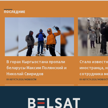
ПОСЛЕДНИЕ
В горах Кыргызстана пропали
Стало известн
беларусы Максим Полянский и
иностранца, н
Николай Свиридов
сотрудника м
доехать до С
09 АВГУСТА 2026
НОВОСТИ
09 АВГУСТА 2026
НОВОСТ