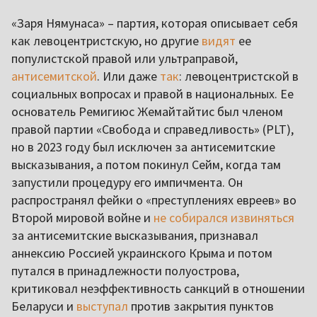
«Заря Нямунаса» – партия, которая описывает себя
как левоцентристскую, но другие
видят
ее
популистской правой или ультраправой,
антисемитской
. Или даже
так
: левоцентристской в
социальных вопросах и правой в национальных. Ее
основатель Ремигиюс Жемайтайтис был членом
правой партии «Свобода и справедливость» (PLT),
но в 2023 году был исключен за антисемитские
высказывания, а потом покинул Сейм, когда там
запустили процедуру его импичмента. Он
распространял фейки о «преступлениях евреев» во
Второй мировой войне и
не собирался извиняться
за антисемитские высказывания, признавал
аннексию Россией украинского Крыма и потом
путался в принадлежности полуострова,
критиковал неэффективность санкций в отношении
Беларуси и
выступал
против закрытия пунктов