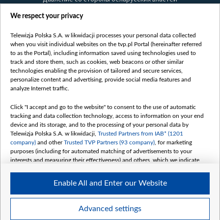
Правила использования материалов
We respect your privacy
Информация об отправителе
Telewizja Polska S.A. w likwidacji processes your personal data collected
Безопасность
when you visit individual websites on the tvp.pl Portal (hereinafter referred
Youtube
to as the Portal), including information saved using technologies used to
track and store them, such as cookies, web beacons or other similar
Белсат news
technologies enabling the provision of tailored and secure services,
personalize content and advertising, provide social media features and
Белсат Life
analyze Internet traffic.
Жэстачайшы мульт
Click "I accept and go to the website" to consent to the use of automatic
Belsat English
tracking and data collection technology, access to information on your end
Biełsat PL
device and its storage, and to the processing of your personal data by
Telewizja Polska S.A. w likwidacji,
Trusted Partners from IAB* (1201
Белсат Now
company)
and other
Trusted TVP Partners (93 company)
, for marketing
Белсат Shorts
purposes (including for automated matching of advertisements to your
interests and measuring their effectiveness) and others, which we indicate
Белсат History
below.
Белсат Music
Enable All and Enter our Website
The purposes of processing your data by TVP S.A. w likwidacji are as
Белсат Doc
follows:
My consents
Store and/or access information on a device
Advanced settings
Use limited data to select advertising