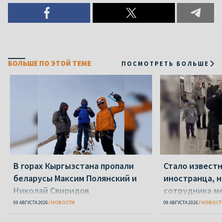
БОЛЬШЕ ПО ЭТОЙ ТЕМЕ
ПОСМОТРЕТЬ БОЛЬШЕ
В горах Кыргызстана пропали
Стало известн
беларусы Максим Полянский и
иностранца, н
Николай Свиридов
сотрудника м
доехать до С
09 АВГУСТА 2026
НОВОСТИ
09 АВГУСТА 2026
НОВОСТ