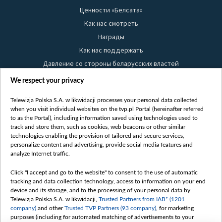
Ценности «Белсата»
Как нас смотреть
Награды
Как нас поддержать
Давление со стороны беларусских властей
Правила использования материалов
We respect your privacy
Информация об отправителе
Telewizja Polska S.A. w likwidacji processes your personal data collected
Безопасность
when you visit individual websites on the tvp.pl Portal (hereinafter referred
Youtube
to as the Portal), including information saved using technologies used to
track and store them, such as cookies, web beacons or other similar
Белсат news
technologies enabling the provision of tailored and secure services,
personalize content and advertising, provide social media features and
Белсат Life
analyze Internet traffic.
Жэстачайшы мульт
Click "I accept and go to the website" to consent to the use of automatic
Belsat English
tracking and data collection technology, access to information on your end
Biełsat PL
device and its storage, and to the processing of your personal data by
Telewizja Polska S.A. w likwidacji,
Trusted Partners from IAB* (1201
Белсат Now
company)
and other
Trusted TVP Partners (93 company)
, for marketing
Белсат Shorts
purposes (including for automated matching of advertisements to your