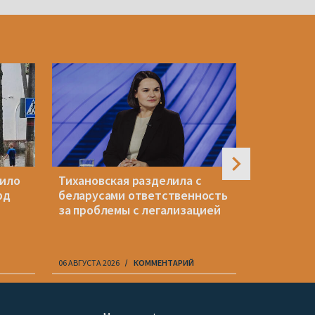
пило
Тихановская разделила с
Историк 
рд
беларусами ответственность
«Надеюсь
за проблемы с легализацией
кнопки с
хладнокр
06 АВГУСТА 2026
КОММЕНТАРИЙ
06 АВГУСТА 20