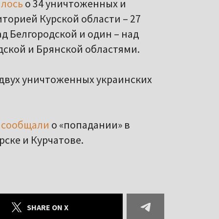
ялось
о 34 уничтоженных и
иторией Курской области – 27
ад Белгородской и один – над
одской и Брянской областями.
двух уничтоженных украинских
ы
сообщали
о «попадании» в
рске и Курчатове.
SHARE ON X