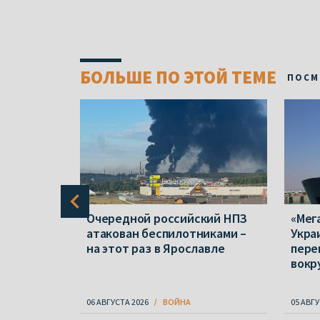
БОЛЬШЕ ПО ЭТОЙ ТЕМЕ
ПОСМ
вали
Очередной российский НПЗ
«Мег
начались
атакован беспилотниками –
Укра
s и НПЗ
на этот раз в Ярославле
пере
вокр
06 АВГУСТА 2026
ВОЙНА
05 АВГУ