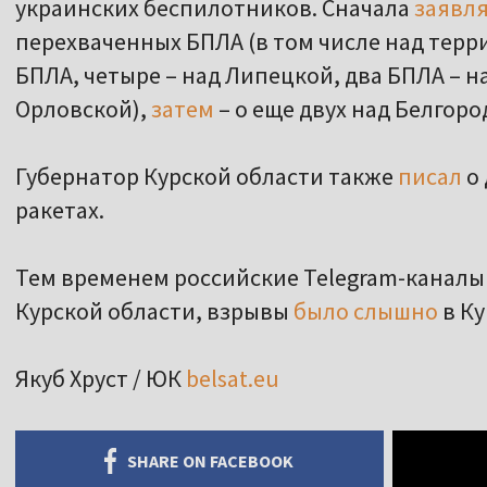
украинских беспилотников. Сначала
заявл
перехваченных БПЛА (в том числе над терр
БПЛА, четыре – над Липецкой, два БПЛА – н
Орловской),
затем
– о еще двух над Белгор
Губернатор Курской области также
писал
о 
ракетах.
Тем временем российские Telegram-канал
Курской области, взрывы
было слышно
в Ку
Якуб Хруст / ЮК
belsat.eu
SHARE ON FACEBOOK