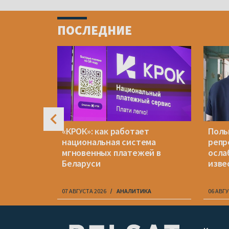
Item
1
ПОСЛЕДНИЕ
of
4
кашенко
«КРОК»: как работает
Поль
ну?
национальная система
репр
мгновенных платежей в
осла
Беларуси
изве
07 АВГУСТА 2026
АНАЛИТИКА
06 АВГУ
Item
1