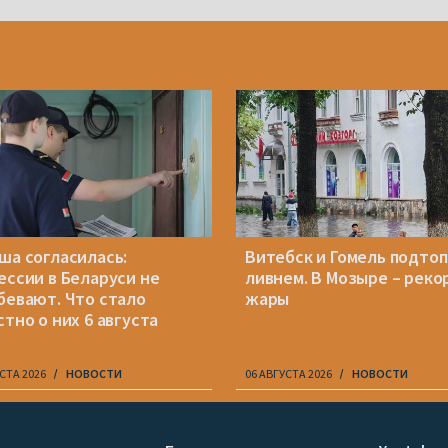
ша согласилась:
Витебск и Гомель подто
ессии в Беларуси не
ливнем. В Мозыре – реко
бевают. Что стало
жары
стно о них 6 августа
СТА 2026
НОВОСТИ
06 АВГУСТА 2026
НОВОСТИ