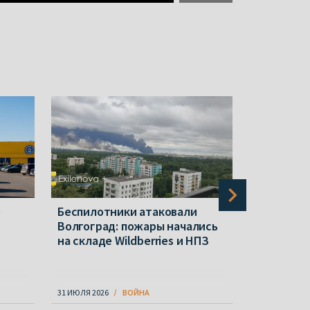
о
Беспилотники атаковали
Очередно
Волгоград: пожары начались
атакован
на складе Wildberries и НПЗ
на этот р
31 ИЮЛЯ 2026
ВОЙНА
06 АВГУСТА 20