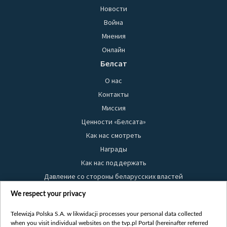
Новости
Война
Мнения
Онлайн
Белсат
О нас
Контакты
Миссия
Ценности «Белсата»
Как нас смотреть
Награды
Как нас поддержать
Давление со стороны беларусских властей
Правила использования материалов
We respect your privacy
Информация об отправителе
Telewizja Polska S.A. w likwidacji processes your personal data collected
Безопасность
when you visit individual websites on the tvp.pl Portal (hereinafter referred