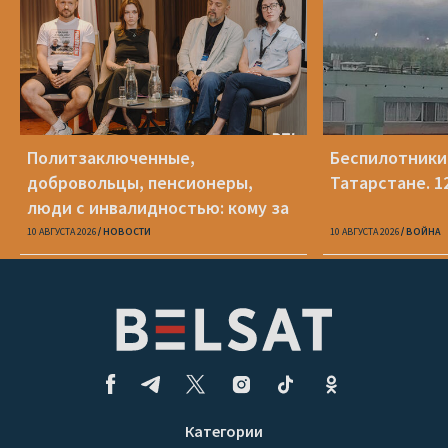
Политзаключенные,
Беспилотники
добровольцы, пенсионеры,
Татарстане. 1
люди с инвалидностью: кому за
границей нужна помощь и какая
10 АВГУСТА 2026
НОВОСТИ
10 АВГУСТА 2026
ВОЙНА
Категории