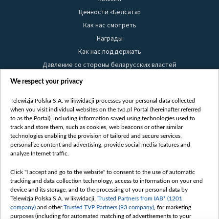
Ценности «Белсата»
Как нас смотреть
Награды
Как нас поддержать
Давление со стороны беларусских властей
Правила использования материалов
We respect your privacy
Информация об отправителе
Telewizja Polska S.A. w likwidacji processes your personal data collected
Безопасность
when you visit individual websites on the tvp.pl Portal (hereinafter referred
Youtube
to as the Portal), including information saved using technologies used to
track and store them, such as cookies, web beacons or other similar
Белсат news
technologies enabling the provision of tailored and secure services,
personalize content and advertising, provide social media features and
Белсат Life
analyze Internet traffic.
Жэстачайшы мульт
Click "I accept and go to the website" to consent to the use of automatic
Belsat English
tracking and data collection technology, access to information on your end
Biełsat PL
device and its storage, and to the processing of your personal data by
Telewizja Polska S.A. w likwidacji,
Trusted Partners from IAB* (1201
Белсат Now
company)
and other
Trusted TVP Partners (93 company)
, for marketing
Белсат Shorts
purposes (including for automated matching of advertisements to your