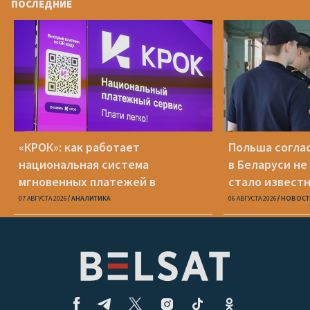
ПОСЛЕДНИЕ
«КРОК»: как работает
Польша соглас
национальная система
в Беларуси не
мгновенных платежей в
стало известн
Беларуси
07 АВГУСТА 2026
АНАЛИТИКА
06 АВГУСТА 2026
НОВОСТ