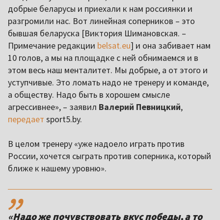
добрые беларусы и приехали к нам россиянки и
разгромили нас. Вот линейная соперников – это
бывшая беларуска [Виктория Шимановская. –
Примечание редакции
belsat.eu
] и она забивает нам
10 голов, а мы на площадке с ней обнимаемся и в
этом весь наш менталитет. Мы добрые, а от этого и
уступчивые. Это ломать надо не тренеру и команде,
а обществу. Надо быть в хорошем смысле
агрессивнее», – заявил
Валерий Певницкий
,
передает
sport5.by.
В целом тренеру «уже надоело играть против
России, хочется сыграть против соперника, который
ближе к нашему уровню».
,,
«Надо же почувствовать вкус победы, а то