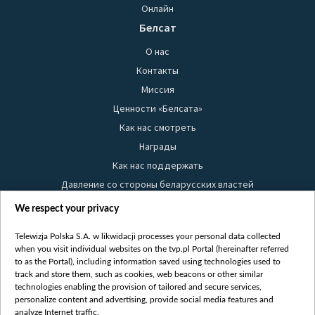
Онлайн
Белсат
О нас
Контакты
Миссия
Ценности «Белсата»
Как нас смотреть
Награды
Как нас поддержать
Давление со стороны беларусских властей
Правила использования материалов
We respect your privacy
Информация об отправителе
Telewizja Polska S.A. w likwidacji processes your personal data collected
Безопасность
when you visit individual websites on the tvp.pl Portal (hereinafter referred
Youtube
to as the Portal), including information saved using technologies used to
track and store them, such as cookies, web beacons or other similar
Белсат news
technologies enabling the provision of tailored and secure services,
personalize content and advertising, provide social media features and
Белсат Life
analyze Internet traffic.