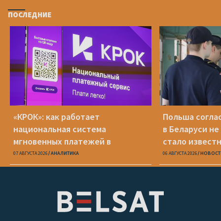
ПОСЛЕДНИЕ
«КРОК»: как работает
Польша соглас
национальная система
в Беларуси не
мгновенных платежей в
стало известн
Беларуси
07 АВГУСТА 2026
АНАЛИТИКА
06 АВГУСТА 2026
НОВОСТ