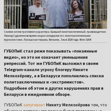
Снимок иллюстративного характера. Бывший политзаключенный, правозащитник
Леонид Судаленко во время акции солидарности с политзаключенными
журналистами. Лукишская тюрьма, Вильнюс, 3 мая 2024 года. Фото: БАЖ
ГУБОПиК стал реже показывать «покаянные
видео», но это не означает уменьшения
репрессий. Тот же ГУБОПиК выложил в своем
Telegram-канале угрозу блогеру Никите
Мелкозёрову, а в Беларуси пополнились списки
политзаключенных и «экстремистов».
Подробнее об этом и других нарушениях прав в
Беларуси в ежедневном обзоре.
ГУБОПиК
запугивает
Никиту Мелкозёрова
тем, что
обыски и допросы его родных будут проведены «с