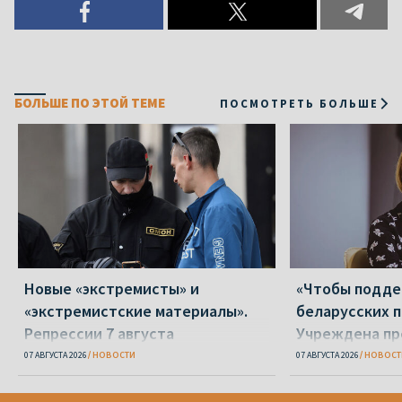
БОЛЬШЕ ПО ЭТОЙ ТЕМЕ
ПОСМОТРЕТЬ БОЛЬШЕ
Новые «экстремисты» и
«Чтобы подд
«экстремистские материалы».
беларусских п
Репрессии 7 августа
Учреждена пр
Вежновец
07 АВГУСТА 2026
НОВОСТИ
07 АВГУСТА 2026
НОВОСТ