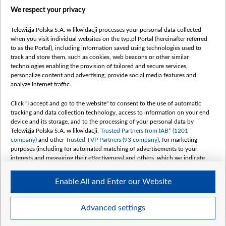
Правила использования материалов
We respect your privacy
Информация об отправителе
Telewizja Polska S.A. w likwidacji processes your personal data collected
Безопасность
when you visit individual websites on the tvp.pl Portal (hereinafter referred
Youtube
to as the Portal), including information saved using technologies used to
track and store them, such as cookies, web beacons or other similar
Белсат news
technologies enabling the provision of tailored and secure services,
personalize content and advertising, provide social media features and
Белсат Life
analyze Internet traffic.
Жэстачайшы мульт
Click "I accept and go to the website" to consent to the use of automatic
Belsat English
tracking and data collection technology, access to information on your end
Biełsat PL
device and its storage, and to the processing of your personal data by
Telewizja Polska S.A. w likwidacji,
Trusted Partners from IAB* (1201
Белсат Now
company)
and other
Trusted TVP Partners (93 company)
, for marketing
Белсат Shorts
purposes (including for automated matching of advertisements to your
interests and measuring their effectiveness) and others, which we indicate
Белсат History
below.
Белсат Music
Enable All and Enter our Website
The purposes of processing your data by TVP S.A. w likwidacji are as
Белсат Doc
follows:
My consents
Store and/or access information on a device
Advanced settings
Use limited data to select advertising
Create profiles for personalised advertising