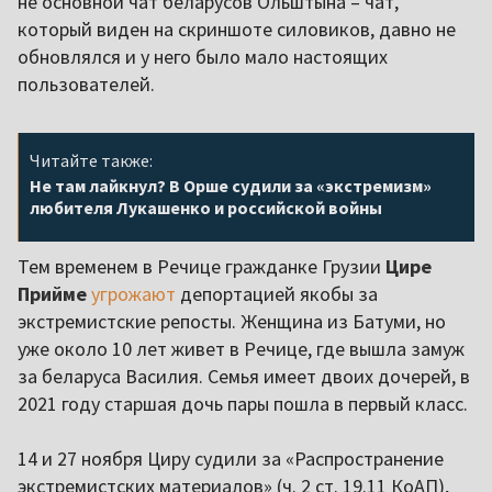
не основной чат беларусов Ольштына – чат,
который виден на скриншоте силовиков, давно не
обновлялся и у него было мало настоящих
пользователей.
Читайте также:
Не там лайкнул? В Орше судили за «экстремизм»
любителя Лукашенко и российской войны
Тем временем в Речице гражданке Грузии
Цире
Прийме
угрожают
депортацией якобы за
экстремистские репосты. Женщина из Батуми, но
уже около 10 лет живет в Речице, где вышла замуж
за беларуса Василия. Семья имеет двоих дочерей, в
2021 году старшая дочь пары пошла в первый класс.
14 и 27 ноября Циру судили за «Распространение
экстремистских материалов» (ч. 2 ст. 19.11 КоАП),