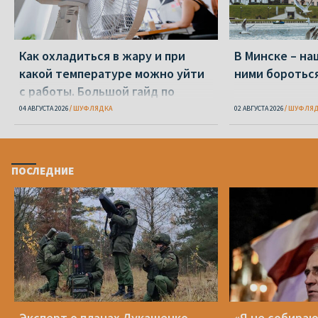
Как охладиться в жару и при
В Минске – на
какой температуре можно уйти
ними бороться
с работы. Большой гайд по
переживанию жары
04 АВГУСТА 2026
ШУФЛЯДКА
02 АВГУСТА 2026
ШУФЛЯД
ПОСЛЕДНИЕ
Эксперт о планах Лукашенко
«Я не собираю