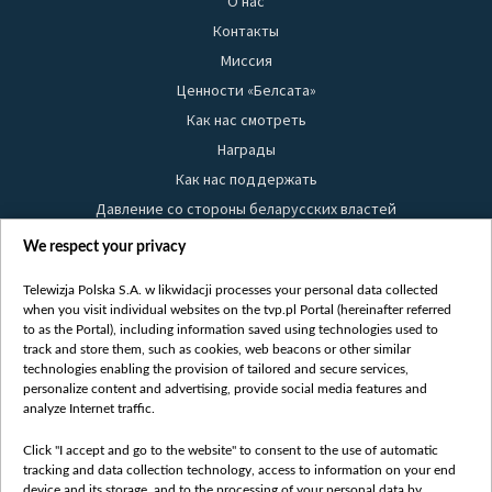
О нас
Контакты
Миссия
Ценности «Белсата»
Как нас смотреть
Награды
Как нас поддержать
Давление со стороны беларусских властей
Правила использования материалов
We respect your privacy
Информация об отправителе
Telewizja Polska S.A. w likwidacji processes your personal data collected
Безопасность
when you visit individual websites on the tvp.pl Portal (hereinafter referred
Youtube
to as the Portal), including information saved using technologies used to
track and store them, such as cookies, web beacons or other similar
Белсат news
technologies enabling the provision of tailored and secure services,
personalize content and advertising, provide social media features and
Белсат Life
analyze Internet traffic.
Жэстачайшы мульт
Click "I accept and go to the website" to consent to the use of automatic
Belsat English
tracking and data collection technology, access to information on your end
Biełsat PL
device and its storage, and to the processing of your personal data by