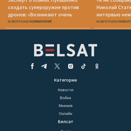
создать супероружие против
Николай Стат
дронов: «Возникают очень
интервью нем
серьезные сомнения»
Zeit
06 АВГУСТА 2026
КОММЕНТАРИЙ
06 АВГУСТА 2026
НОВОСТ
Категории
Новости
Война
Мнения
Онлайн
Белсат