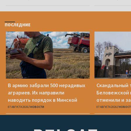
ПОСЛЕДНИЕ
В армию забрали 500 нерадивых
Скандальный 
аграриев. Их направили
Беловежской 
наводить порядок в Минской
отменили и з
области
07 АВГУСТА 2026
НОВОСТИ
07 АВГУСТА 2026
НОВОСТ