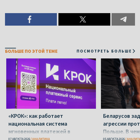
БОЛЬШЕ ПО ЭТОЙ ТЕМЕ
ПОСМОТРЕТЬ БОЛЬШЕ
«КРОК»: как работает
Беларусов за
национальная система
агрессии прот
мгновенных платежей в
Польше. В чем
Беларуси
делать?
07 АВГУСТА 2026
АНАЛИТИКА
05 АВГУСТА 2026
АНАЛИТ