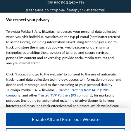
Как нас поддержать
Давление со стороны беларусских властей
Правила использования материалов
We respect your privacy
Информация об отправителе
Telewizja Polska S.A. w likwidacji processes your personal data collected
Безопасность
when you visit individual websites on the tvp.pl Portal (hereinafter referred
Youtube
to as the Portal), including information saved using technologies used to
track and store them, such as cookies, web beacons or other similar
Белсат news
technologies enabling the provision of tailored and secure services,
personalize content and advertising, provide social media features and
Белсат Life
analyze Internet traffic.
Жэстачайшы мульт
Belsat English
Click "I accept and go to the website" to consent to the use of automatic
tracking and data collection technology, access to information on your end
Biełsat PL
device and its storage, and to the processing of your personal data by
Белсат Now
Telewizja Polska S.A. w likwidacji,
Trusted Partners from IAB* (1201
company)
and other
Trusted TVP Partners (93 company)
, for marketing
Белсат Shorts
purposes (including for automated matching of advertisements to your
Белсат History
interests and measuring their effectiveness) and others, which we indicate
below.
Белсат Music
Enable All and Enter our Website
Белсат Doc
The purposes of processing your data by TVP S.A. w likwidacji are as
follows:
My consents