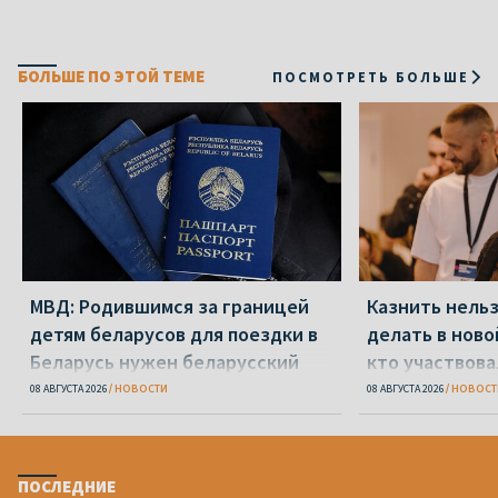
БОЛЬШЕ ПО ЭТОЙ ТЕМЕ
ПОСМОТРЕТЬ БОЛЬШЕ
МВД: Родившимся за границей
Казнить нельз
детям беларусов для поездки в
делать в ново
Беларусь нужен беларусский
кто участвова
паспорт
08 АВГУСТА 2026
НОВОСТИ
08 АВГУСТА 2026
НОВОСТ
ПОСЛЕДНИЕ