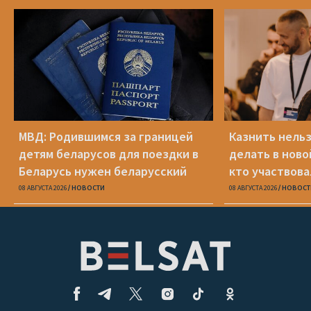
МВД: Родившимся за границей
Казнить нельз
детям беларусов для поездки в
делать в ново
Беларусь нужен беларусский
кто участвова
паспорт
08 АВГУСТА 2026
НОВОСТИ
08 АВГУСТА 2026
НОВОСТ