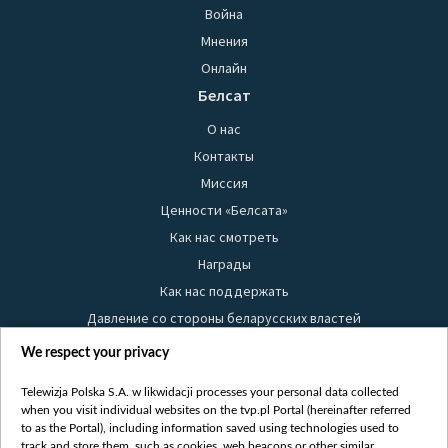
Война
Мнения
Онлайн
Белсат
О нас
Контакты
Миссия
Ценности «Белсата»
Как нас смотреть
Награды
Как нас поддержать
Давление со стороны беларусских властей
Правила использования материалов
We respect your privacy
Информация об отправителе
Telewizja Polska S.A. w likwidacji processes your personal data collected
Безопасность
when you visit individual websites on the tvp.pl Portal (hereinafter referred
Youtube
to as the Portal), including information saved using technologies used to
track and store them, such as cookies, web beacons or other similar