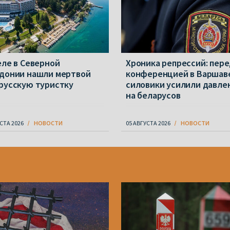
еле в Северной
Хроника репрессий: пер
донии нашли мертвой
конференцией в Варшав
русскую туристку
силовики усилили давле
на беларусов
СТА 2026
НОВОСТИ
05 АВГУСТА 2026
НОВОСТИ