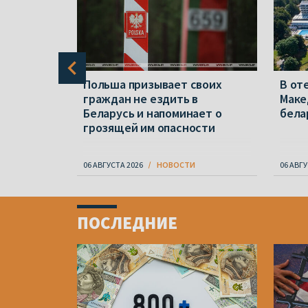
выборов
Польша призывает своих
В от
е пройдет
граждан не ездить в
Маке
Беларусь и напоминает о
бела
грозящей им опасности
06 АВГУСТА 2026
НОВОСТИ
06 АВГУ
Item
1
ПОСЛЕДНИЕ
of
4