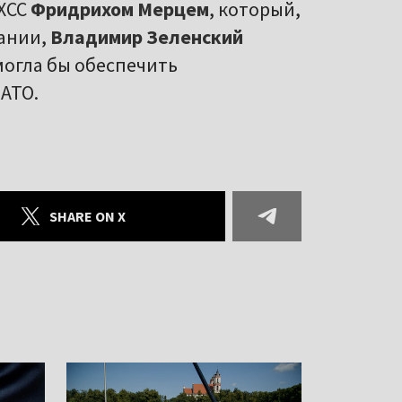
/ХСС
Фридрихом Мерцем
, который,
мании,
Владимир Зеленский
могла бы обеспечить
НАТО.
SHARE ON X