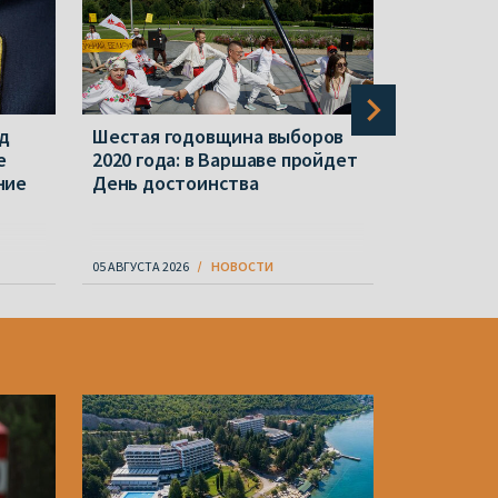
ед
Шестая годовщина выборов
Польша п
е
2020 года: в Варшаве пройдет
граждан 
ние
День достоинства
Беларусь 
грозящей
05 АВГУСТА 2026
НОВОСТИ
06 АВГУСТА 20