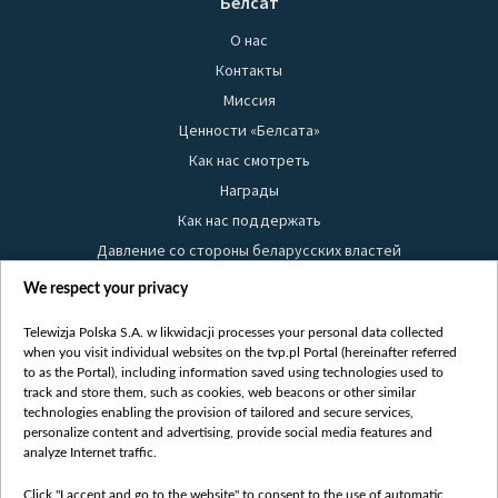
Белсат
О нас
Контакты
Миссия
Ценности «Белсата»
Как нас смотреть
Награды
Как нас поддержать
Давление со стороны беларусских властей
Правила использования материалов
We respect your privacy
Информация об отправителе
Telewizja Polska S.A. w likwidacji processes your personal data collected
Безопасность
when you visit individual websites on the tvp.pl Portal (hereinafter referred
Youtube
to as the Portal), including information saved using technologies used to
track and store them, such as cookies, web beacons or other similar
Белсат news
technologies enabling the provision of tailored and secure services,
personalize content and advertising, provide social media features and
Белсат Life
analyze Internet traffic.
Жэстачайшы мульт
Belsat English
Click "I accept and go to the website" to consent to the use of automatic