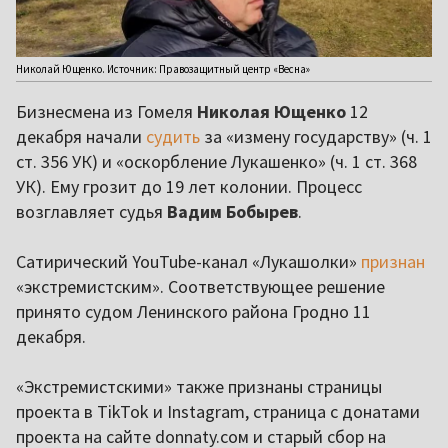
Николай Ющенко. Источник: Правозащитный центр «Весна»
Бизнесмена из Гомеля
Николая Ющенко
12
декабря начали
судить
за «измену государству» (ч. 1
ст. 356 УК) и «оскорбление Лукашенко» (ч. 1 ст. 368
УК). Ему грозит до 19 лет колонии. Процесс
возглавляет судья
Вадим Бобырев
.
Сатирический YouTube-канал «Лукашолки»
признан
«экстремистским». Соответствующее решение
принято судом Ленинского района Гродно 11
декабря.
«Экстремистскими» также признаны страницы
проекта в TikTok и Instagram, страница с донатами
проекта на сайте donnaty.сом и старый сбор на