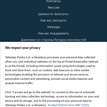
Контакты
Миссия
Ценности «Белсата»
Как нас смотреть
Награды
Как нас поддержать
Давление со стороны беларусских властей
Правила использования материалов
We respect your privacy
Информация об отправителе
Telewizja Polska S.A. w likwidacji processes your personal data collected
Безопасность
when you visit individual websites on the tvp.pl Portal (hereinafter referred
Youtube
to as the Portal), including information saved using technologies used to
track and store them, such as cookies, web beacons or other similar
Белсат news
technologies enabling the provision of tailored and secure services,
personalize content and advertising, provide social media features and
Белсат Life
analyze Internet traffic.
Жэстачайшы мульт
Belsat English
Click "I accept and go to the website" to consent to the use of automatic
tracking and data collection technology, access to information on your end
Biełsat PL
device and its storage, and to the processing of your personal data by
Белсат Now
Telewizja Polska S.A. w likwidacji,
Trusted Partners from IAB* (1201