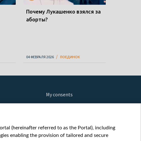
Почему Лукашенко взялся за
аборты?
04 ФЕВРАЛЯ 2026
ПОЕДИНОК
My consents
ews
fe
шы мульт
tal (hereinafter referred to as the Portal), including
glish
ies enabling the provision of tailored and secure