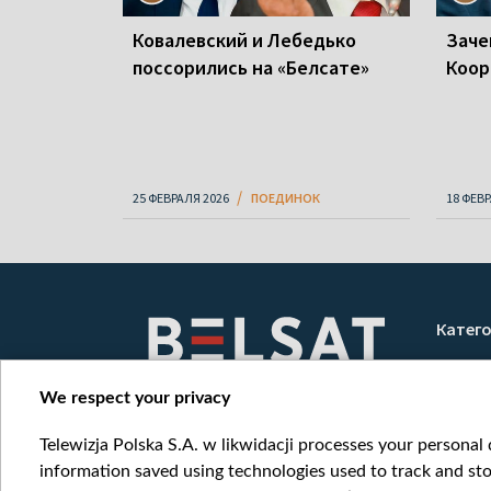
Ковалевский и Лебедько
Заче
поссорились на «Белсате»
Коор
25 ФЕВРАЛЯ 2026
ПОЕДИНОК
18 ФЕВ
Катег
Новос
Война
We respect your privacy
Мнени
Telewizja Polska S.A. w likwidacji processes your personal d
Онлай
information saved using technologies used to track and sto