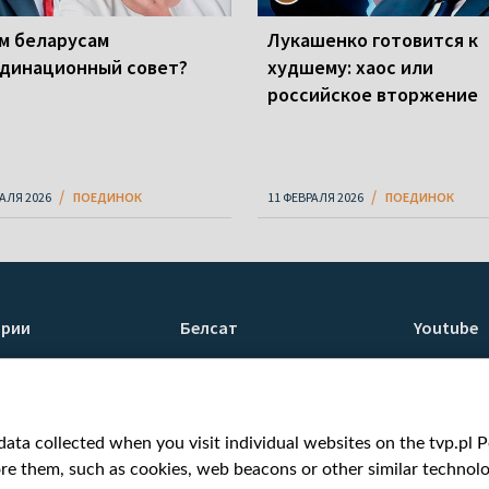
м беларусам
Лукашенко готовится к
динационный совет?
худшему: хаос или
российское вторжение
РАЛЯ 2026
ПОЕДИНОК
11 ФЕВРАЛЯ 2026
ПОЕДИНОК
ории
Белсат
Youtube
ти
О нас
Белсат n
Контакты
Белсат Li
я
Миссия
Жэстачай
ata collected when you visit individual websites on the tvp.pl Por
н
Ценности «Белсата»
Belsat En
re them, such as cookies, web beacons or other similar technolog
Как нас смотреть
Biełsat PL