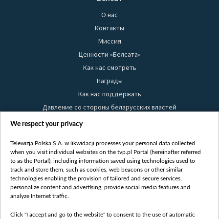
О нас
Контакты
Миссия
Ценности «Белсата»
Как нас смотреть
Награды
Как нас поддержать
Давление со стороны беларусских властей
Правила использования материалов
We respect your privacy
Информация об отправителе
Telewizja Polska S.A. w likwidacji processes your personal data collected
Безопасность
when you visit individual websites on the tvp.pl Portal (hereinafter referred
Youtube
to as the Portal), including information saved using technologies used to
track and store them, such as cookies, web beacons or other similar
Белсат news
technologies enabling the provision of tailored and secure services,
personalize content and advertising, provide social media features and
Белсат Life
analyze Internet traffic.
Жэстачайшы мульт
Belsat English
Click "I accept and go to the website" to consent to the use of automatic