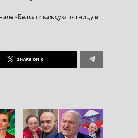
анале «Белсат» каждую пятницу в
SHARE ON X