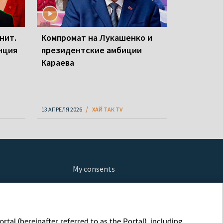
нит.
Компромат на Лукашенко и
нция
президентские амбиции
Караева
13 АПРЕЛЯ 2026
ХАЙ ТАК TV
My consents
ews
fe
шы мульт
tal (hereinafter referred to as the Portal), including