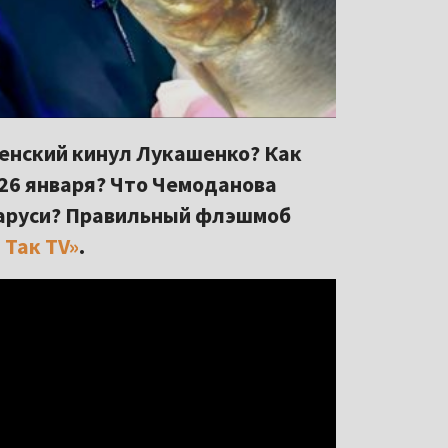
енский кинул Лукашенко? Как
26 января? Что Чемоданова
ларуси? Правильный флэшмоб
 Так TV»
.