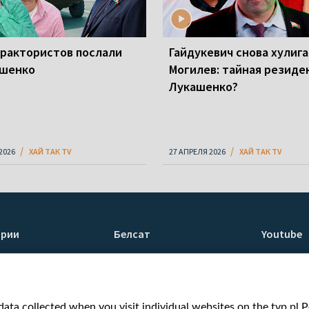
трактористов послали
Гайдукевич снова хулига
шенко
Могилев: тайная резиде
Лукашенко?
2026
ХАЙ ТАК TV
27 АПРЕЛЯ 2026
ХАЙ ТАК TV
ории
Белсат
Youtube
ти
О нас
Белсат n
Контакты
Белсат Li
я
Миссия
Жэстачай
ata collected when you visit individual websites on the tvp.pl Por