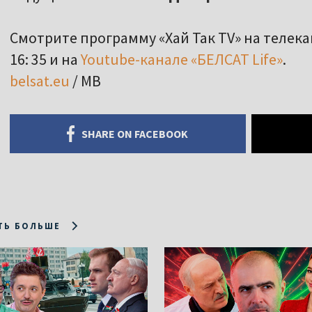
Смотрите программу «Хай Так TV» на телек
16: 35 и на
Youtube-канале «БЕЛСАТ Life»
.
belsat.eu
/ МВ
SHARE ON FACEBOOK
ТЬ БОЛЬШЕ