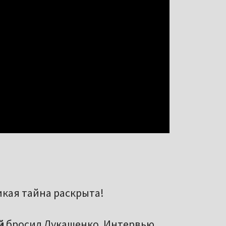
икая тайна раскрыта!
й
бросил Лукашенко. Интервью