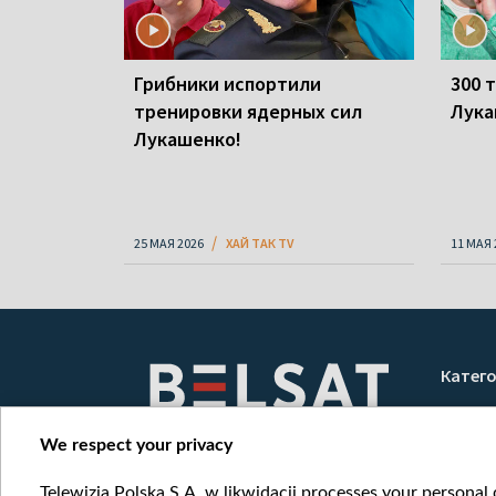
Грибники испортили
300 
тренировки ядерных сил
Лука
Лукашенко!
25 МАЯ 2026
ХАЙ ТАК TV
11 МАЯ 
Катег
Новос
Война
We respect your privacy
Мнени
Telewizja Polska S.A. w likwidacji processes your personal d