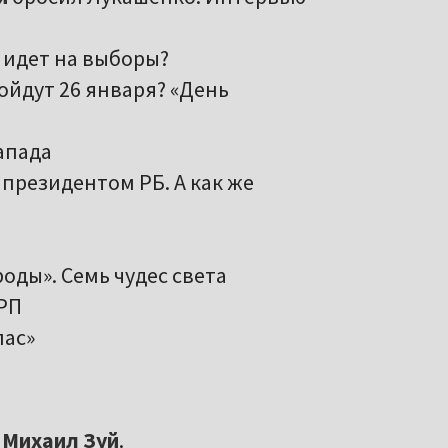
 идет на выборы?
йдут 26 января? «День
апада
 президентом РБ. А как же
оды». Семь чудес света
ДРП
пас»
и
Михаил Зуй
.