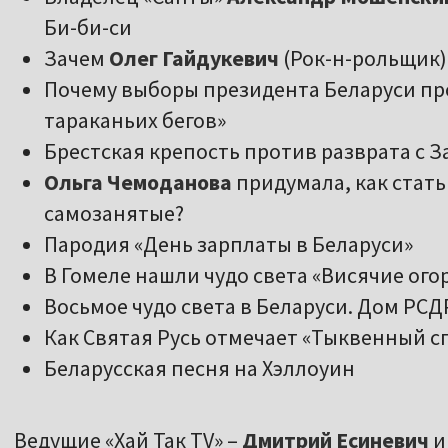
Би-би-си
Зачем
Олег Гайдукевич
(Рок-н-рольщик)
Почему выборы президента Беларуси про
тараканьих бегов»
Брестская крепость против разврата с З
Ольга Чемоданова
придумала, как стать
самозанятые?
Пародия «День зарплаты в Беларуси»
В Гомеле нашли чудо света «Висячие огор
Восьмое чудо света в Беларуси. Дом РС
Как Святая Русь отмечает «Тыквенный с
Беларусская песня на Хэллоуин
Ведущие «Хай Так TV» –
Дмитрий Есиневич