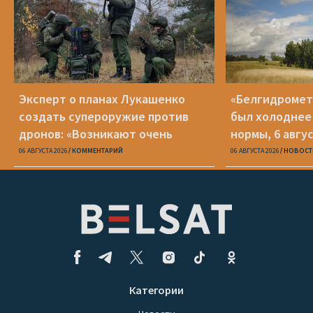
Эксперт о планах Лукашенко
«Белгидромет»
создать супероружие против
был холоднее
дронов: «Возникают очень
нормы, 6 авгу
серьезные сомнения»
06 АВГУСТА 2026
КОММЕНТАРИЙ
06 АВГУСТА 2026
НОВОСТ
Категории