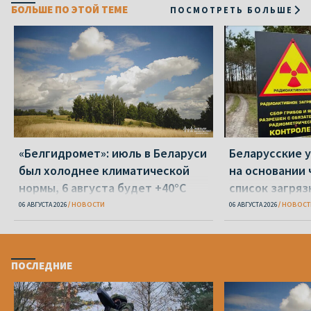
БОЛЬШЕ ПО ЭТОЙ ТЕМЕ
ПОСМОТРЕТЬ БОЛЬШЕ
«Белгидромет»: июль в Беларуси
Беларусские у
был холоднее климатической
на основании 
нормы, 6 августа будет +40°С
список загря
земель
06 АВГУСТА 2026
НОВОСТИ
06 АВГУСТА 2026
НОВОСТ
ПОСЛЕДНИЕ