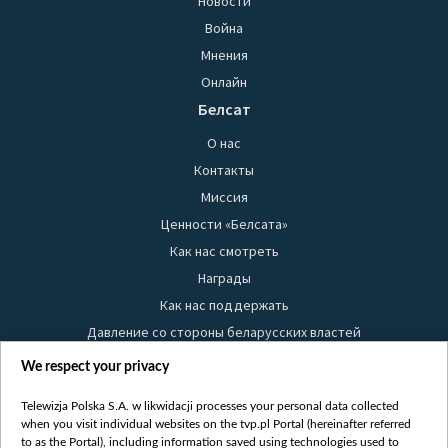
Новости
Война
Мнения
Онлайн
Белсат
О нас
Контакты
Миссия
Ценности «Белсата»
Как нас смотреть
Награды
Как нас поддержать
Давление со стороны беларусских властей
Правила использования материалов
We respect your privacy
Информация об отправителе
Telewizja Polska S.A. w likwidacji processes your personal data collected
Безопасность
when you visit individual websites on the tvp.pl Portal (hereinafter referred
Youtube
to as the Portal), including information saved using technologies used to