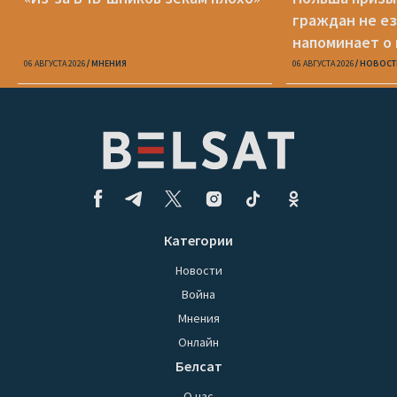
граждан не ез
напоминает о
опасности
06 АВГУСТА 2026
МНЕНИЯ
06 АВГУСТА 2026
НОВОСТ
Категории
Новости
Война
Мнения
Онлайн
Белсат
О нас