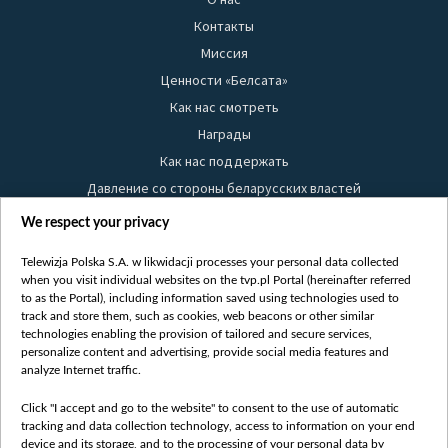
Контакты
Миссия
Ценности «Белсата»
Как нас смотреть
Награды
Как нас поддержать
Давление со стороны беларусских властей
Правила использования материалов
We respect your privacy
Информация об отправителе
Telewizja Polska S.A. w likwidacji processes your personal data collected
Безопасность
when you visit individual websites on the tvp.pl Portal (hereinafter referred
Youtube
to as the Portal), including information saved using technologies used to
track and store them, such as cookies, web beacons or other similar
Белсат news
technologies enabling the provision of tailored and secure services,
personalize content and advertising, provide social media features and
Белсат Life
analyze Internet traffic.
Жэстачайшы мульт
Click "I accept and go to the website" to consent to the use of automatic
Belsat English
tracking and data collection technology, access to information on your end
Biełsat PL
device and its storage, and to the processing of your personal data by