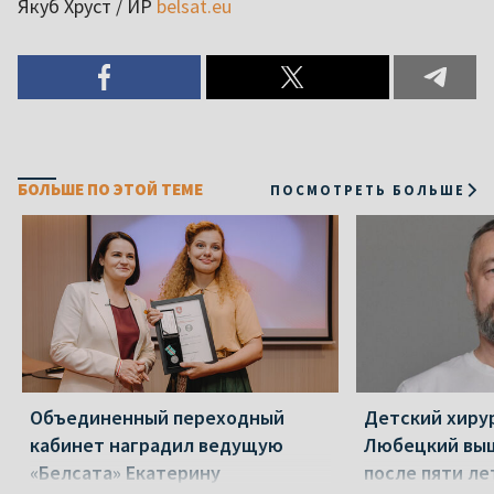
Якуб Хруст / ИР
belsat.eu
БОЛЬШЕ ПО ЭТОЙ ТЕМЕ
ПОСМОТРЕТЬ БОЛЬШЕ
Объединенный переходный
Детский хиру
кабинет наградил ведущую
Любецкий выш
«Белсата» Екатерину
после пяти ле