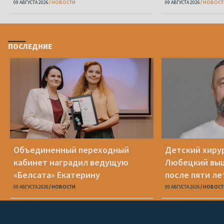
Водоносову и еще 8 человек
09 АВГУСТА 2026
НОВОСТИ
09 АВГУСТА 2026
НОВОСТ
ПОСЛЕДНИЕ
Объединенный переходный
Детский хиру
кабинет наградил ведущую
Любецкий выш
«Белсата» Екатерину
после пяти ле
Водоносову и еще 8 человек
09 АВГУСТА 2026
НОВОСТИ
09 АВГУСТА 2026
НОВОСТ