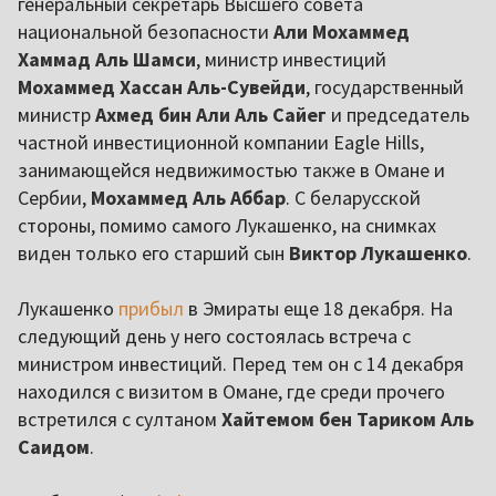
генеральный секретарь Высшего совета
национальной безопасности
Али Мохаммед
Хаммад Аль Шамси
, министр инвестиций
Мохаммед Хассан Аль-Сувейди
, государственный
министр
Ахмед бин Али Аль Сайег
и председатель
частной инвестиционной компании Eagle Hills,
занимающейся недвижимостью также в Омане и
Сербии,
Мохаммед Аль Аббар
. С беларусской
стороны, помимо самого Лукашенко, на снимках
виден только его старший сын
Виктор Лукашенко
.
Лукашенко
прибыл
в Эмираты еще 18 декабря. На
следующий день у него состоялась встреча с
министром инвестиций. Перед тем он с 14 декабря
находился с визитом в Омане, где среди прочего
встретился с султаном
Хайтемом бен Тариком Аль
Саидом
.