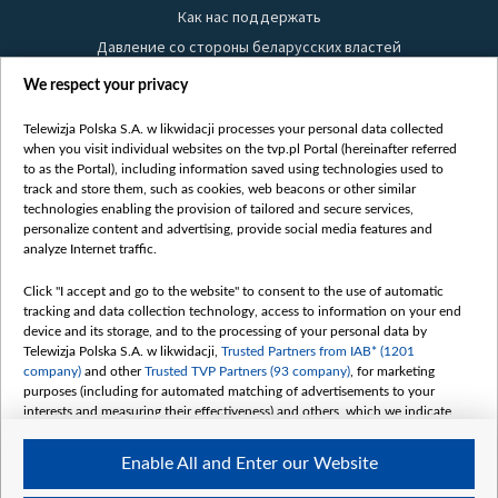
Как нас поддержать
Давление со стороны беларусских властей
Правила использования материалов
We respect your privacy
Информация об отправителе
Telewizja Polska S.A. w likwidacji processes your personal data collected
Безопасность
when you visit individual websites on the tvp.pl Portal (hereinafter referred
Youtube
to as the Portal), including information saved using technologies used to
track and store them, such as cookies, web beacons or other similar
Белсат news
technologies enabling the provision of tailored and secure services,
personalize content and advertising, provide social media features and
Белсат Life
analyze Internet traffic.
Жэстачайшы мульт
Click "I accept and go to the website" to consent to the use of automatic
Belsat English
tracking and data collection technology, access to information on your end
Biełsat PL
device and its storage, and to the processing of your personal data by
Telewizja Polska S.A. w likwidacji,
Trusted Partners from IAB* (1201
Белсат Now
company)
and other
Trusted TVP Partners (93 company)
, for marketing
Белсат Shorts
purposes (including for automated matching of advertisements to your
interests and measuring their effectiveness) and others, which we indicate
Белсат History
below.
Белсат Music
Enable All and Enter our Website
The purposes of processing your data by TVP S.A. w likwidacji are as
Белсат Doc
follows: