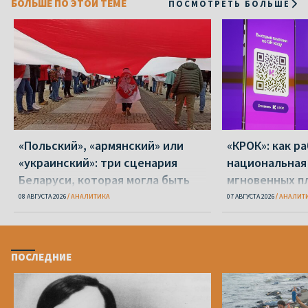
БОЛЬШЕ ПО ЭТОЙ ТЕМЕ
ПОСМОТРЕТЬ БОЛЬШЕ
«Польский», «армянский» или
«КРОК»: как р
«украинский»: три сценария
национальная
Беларуси, которая могла быть
мгновенных п
Беларуси
08 АВГУСТА 2026
АНАЛИТИКА
07 АВГУСТА 2026
АНАЛИТ
ПОСЛЕДНИЕ