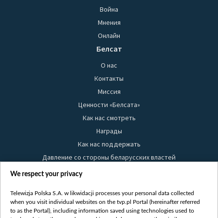
Война
Мнения
Онлайн
Белсат
О нас
Контакты
Миссия
Ценности «Белсата»
Как нас смотреть
Награды
Как нас поддержать
Давление со стороны беларусских властей
Правила использования материалов
We respect your privacy
Информация об отправителе
Telewizja Polska S.A. w likwidacji processes your personal data collected
Безопасность
when you visit individual websites on the tvp.pl Portal (hereinafter referred
Youtube
to as the Portal), including information saved using technologies used to