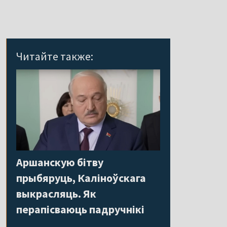
Читайте также:
Аршанскую бітву
прыбяруць, Каліноўскага
выкрасляць. Як
перапісваюць падручнікі