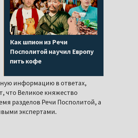
Как шпион из Речи
Посполитой научил Европу
пить кофе
рную информацию в ответах,
т, что Великое княжество
емя разделов Речи Посполитой, а
ивыми экспертами.