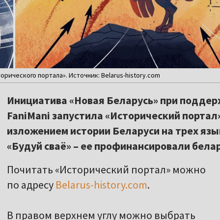
орического портала». Источник: Belarus-history.com
Инициатива «Новая Беларусь» при поддерж
FaniMani запустила «Исторический портал»
изложением истории Беларуси на трех язы
«Будуй сваё» – ее профинансировали белар
Почитать «Исторический портал» можно
по адресу
Belarus-history.com
.
В правом верхнем углу можно выбрать