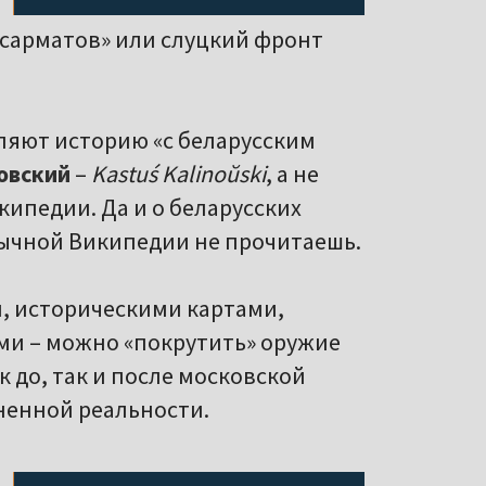
 сарматов» или слуцкий фронт
ляют историю «с беларусским
овский
–
Kastuś Kalinoŭski
, а не
кипедии. Да и о беларусских
зычной Википедии не прочитаешь.
, историческими картами,
ми – можно «покрутить» оружие
 до, так и после московской
ненной реальности.