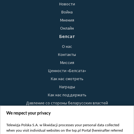
Новости
Война
Мнения
Онлайн
Белсат
О нас
Контакты
Миссия
Ценности «Белсата»
Как нас смотреть
Награды
Как нас поддержать
Давление со стороны беларусских властей
Правила использования материалов
We respect your privacy
Информация об отправителе
Telewizja Polska S.A. w likwidacji processes your personal data collected
Безопасность
when you visit individual websites on the tvp.pl Portal (hereinafter referred