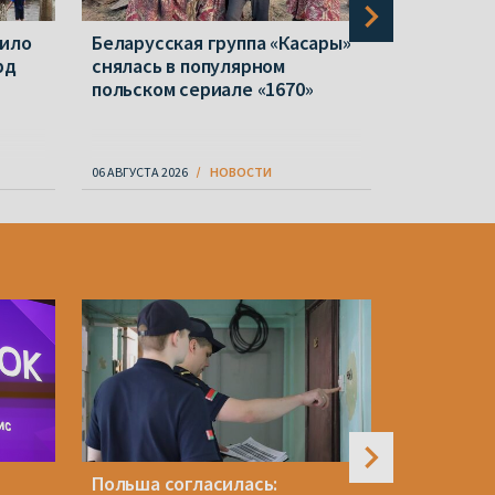
пило
Беларусская группа «Касары»
«Белавиа»
рд
снялась в популярном
покупке т
польском сериале «1670»
Оказалос
купили у
06 АВГУСТА 2026
НОВОСТИ
07 АВГУСТА 20
Польша согласилась:
Витебск 