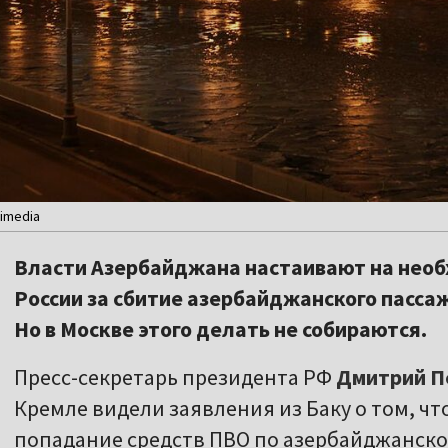
imedia
Власти Азербайджана настаивают на необ
России за сбитие азербайджанского пасса
Но в Москве этого делать не собираются.
Пресс-секретарь президента РФ
Дмитрий П
Кремле видели заявления из Баку о том, чт
попадание средств ПВО по азербайджанско