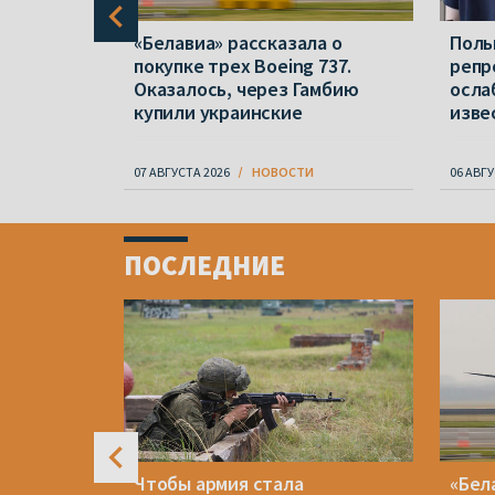
 «Касары»
«Белавиа» рассказала о
Поль
ом
покупке трех Boeing 737.
репр
1670»
Оказалось, через Гамбию
осла
купили украинские
изве
07 АВГУСТА 2026
НОВОСТИ
06 АВГУ
Item
1
ПОСЛЕДНИЕ
of
4
и
Чтобы армия стала
«Бел