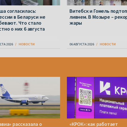
ша согласилась:
Витебск и Гомель подто
ессии в Беларуси не
ливнем. В Мозыре – реко
бевают. Что стало
жары
стно о них 6 августа
СТА 2026
НОВОСТИ
06 АВГУСТА 2026
НОВОСТИ
авиа» рассказала о
«КРОК»: как работает