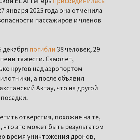
кой EL Al теперь
присоединилась
 27 января 2025 года она отменила
зопасности пассажиров и членов
5 декабря
погибли
38 человек, 29
пени тяжести. Самолет,
ько кругов над аэропортом
пилотники, а после объявил
хстанский Актау, что на другой
 посадки.
тить отверстия, похожие на те,
я
, что это может быть результатом
 во время уничтожения дронов,