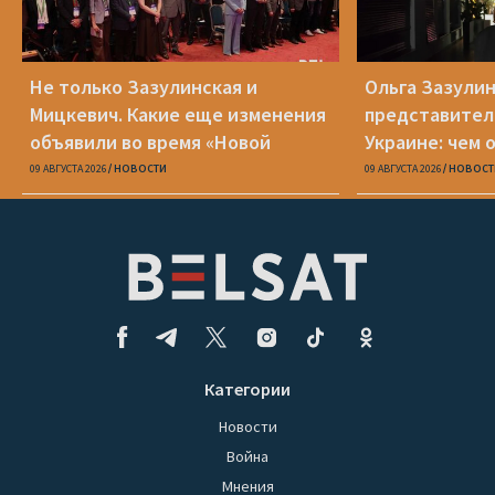
Не только Зазулинская и
Ольга Зазулин
Мицкевич. Какие еще изменения
представител
объявили во время «Новой
Украине: чем 
Беларуси»
ОПК
09 АВГУСТА 2026
НОВОСТИ
09 АВГУСТА 2026
НОВОСТ
Категории
Новости
Война
Мнения