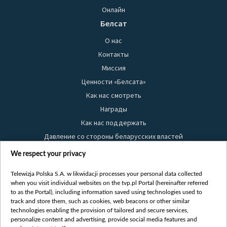
Онлайн
Белсат
О нас
Контакты
Миссия
Ценности «Белсата»
Как нас смотреть
Награды
Как нас поддержать
Давление со стороны беларусских властей
Правила использования материалов
We respect your privacy
Информация об отправителе
Telewizja Polska S.A. w likwidacji processes your personal data collected
Безопасность
when you visit individual websites on the tvp.pl Portal (hereinafter referred
Youtube
to as the Portal), including information saved using technologies used to
track and store them, such as cookies, web beacons or other similar
Белсат news
technologies enabling the provision of tailored and secure services,
personalize content and advertising, provide social media features and
Белсат Life