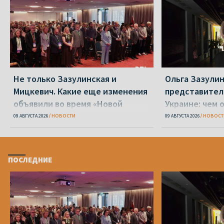
Не только Зазулинская и
Ольга Зазулин
Мицкевич. Какие еще изменения
представител
объявили во время «Новой
Украине: чем 
Беларуси»
ОПК
09 АВГУСТА 2026
НОВОСТИ
09 АВГУСТА 2026
НОВОСТ
ПОСЛЕДНИЕ