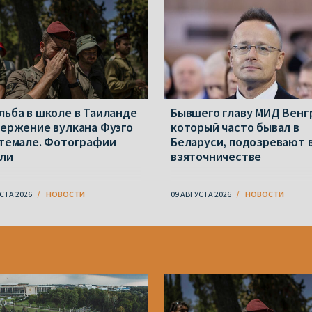
льба в школе в Таиланде
Бывшего главу МИД Венг
вержение вулкана Фуэго
который часто бывал в
атемале. Фотографии
Беларуси, подозревают 
ли
взяточничестве
СТА 2026
НОВОСТИ
09 АВГУСТА 2026
НОВОСТИ