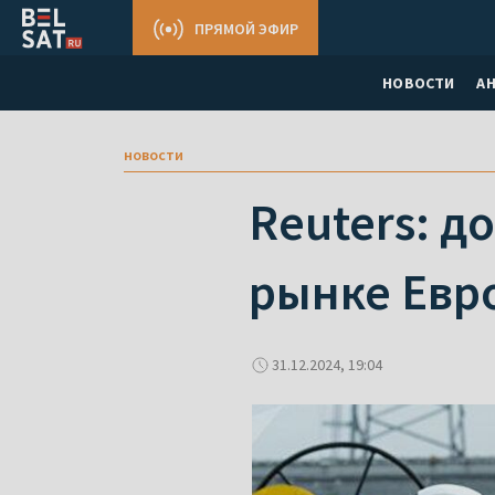
ПРЯМОЙ ЭФИР
НОВОСТИ
А
новости
Reuters: д
рынке Евр
31.12.2024, 19:04