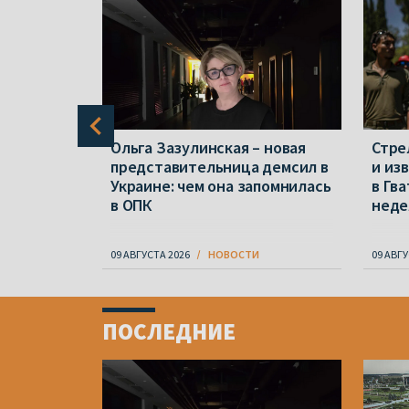
а пропали
Ольга Зазулинская – новая
Стре
лянский и
представительница демсил в
и из
Украине: чем она запомнилась
в Гв
в ОПК
неде
09 АВГУСТА 2026
НОВОСТИ
09 АВГУ
Item
1
ПОСЛЕДНИЕ
of
4