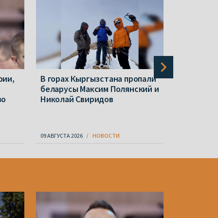
рии,
В горах Кыргызстана пропали
Ольга Заз
беларусы Максим Полянский и
представ
во
Николай Свиридов
Украине: 
в ОПК
09 АВГУСТА 2026
НОВОСТИ
09 АВГУСТА 20