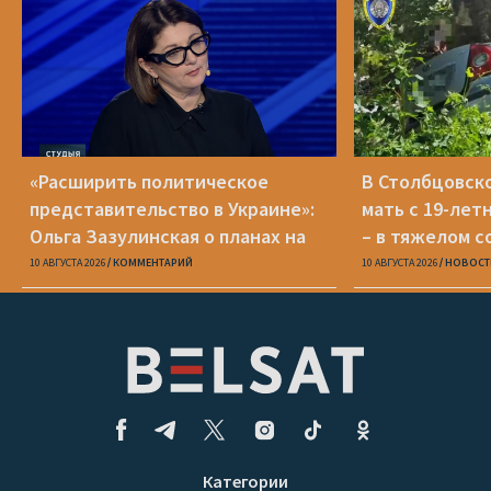
«Расширить политическое
В Столбцовск
представительство в Украине»:
мать с 19-лет
Ольга Зазулинская о планах на
– в тяжелом с
новой должности
10 АВГУСТА 2026
КОММЕНТАРИЙ
10 АВГУСТА 2026
НОВОСТ
Категории