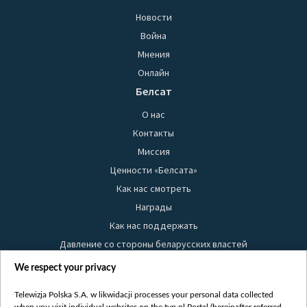
Новости
Война
Мнения
Онлайн
Белсат
О нас
Контакты
Миссия
Ценности «Белсата»
Как нас смотреть
Награды
Как нас поддержать
Давление со стороны беларусских властей
Правила использования материалов
We respect your privacy
Информация об отправителе
Telewizja Polska S.A. w likwidacji processes your personal data collected
Безопасность