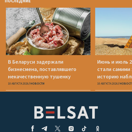
ПОСЛЕДНИЕ
В Беларуси задержали
Июнь и июль 2
бизнесмена, поставлявшего
стали самими
некачественную тушенку
историю наб
российским военным
10 АВГУСТА 2026
НОВОСТИ
10 АВГУСТА 2026
НОВОСТ