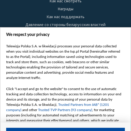
Как нас смотреть
Награды
Как нас поддержать
Давление со стороны беларусских властей
Правила использования материалов
We respect your privacy
Информация об отправителе
Telewizja Polska S.A. w likwidacji processes your personal data collected
Безопасность
when you visit individual websites on the tvp.pl Portal (hereinafter referred
Youtube
to as the Portal), including information saved using technologies used to
track and store them, such as cookies, web beacons or other similar
Белсат news
technologies enabling the provision of tailored and secure services,
personalize content and advertising, provide social media features and
Белсат Life
analyze Internet traffic.
Жэстачайшы мульт
Click "I accept and go to the website" to consent to the use of automatic
Belsat English
tracking and data collection technology, access to information on your end
Biełsat PL
device and its storage, and to the processing of your personal data by
Telewizja Polska S.A. w likwidacji,
Trusted Partners from IAB* (1201
Белсат Now
company)
and other
Trusted TVP Partners (93 company)
, for marketing
Белсат Shorts
purposes (including for automated matching of advertisements to your
interests and measuring their effectiveness) and others, which we indicate
Белсат History
below.
Белсат Music