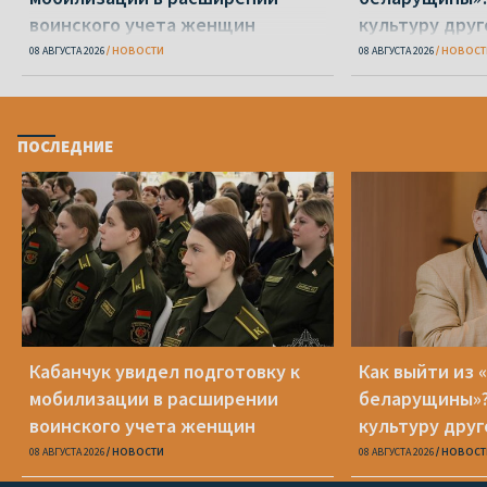
воинского учета женщин
культуру друг
транслироват
08 АВГУСТА 2026
НОВОСТИ
08 АВГУСТА 2026
НОВОСТ
ПОСЛЕДНИЕ
Кабанчук увидел подготовку к
Как выйти из 
мобилизации в расширении
беларущины»?
воинского учета женщин
культуру друг
транслироват
08 АВГУСТА 2026
НОВОСТИ
08 АВГУСТА 2026
НОВОСТ