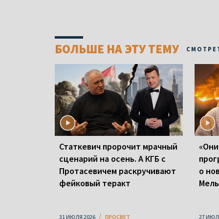
БОЛЬШЕ НА ЭТУ ТЕМУ
СМОТРЕ
Статкевич пророчит мрачный
«Они
сценарий на осень. А КГБ с
прог
Протасевичем раскручивают
о но
фейковый теракт
Мель
31 ИЮЛЯ 2026
ПРОСВЕТ
27 ИЮЛ