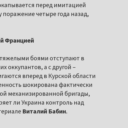
 окапывается перед имитацией
у поражение четыре года назад,
ой Францией
с тяжелыми боями отступают в
х оккупантов, а с другой –
игаются вперед в Курской области
венность шокирована фактически
ной механизированной бригады,
ряет ли Украина контроль над
атериале
Виталий Бабин
.