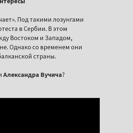
интересы
ечает». Под такими лозунгами
теста в Сербии. В этом
жду Востоком и Западом,
не. Однако со временем они
балканской страны.
и
Александра Вучича
?