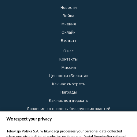
Новости
Война
Мнения
Онлайн
Белсат
О нас
Контакты
Миссия
Ценности «Белсата»
Как нас смотреть
Награды
Как нас поддержать
Давление со стороны беларусских властей
Правила использования материалов
We respect your privacy
Информация об отправителе
Telewizja Polska S.A. w likwidacji processes your personal data collected
Безопасность
when you visit individual websites on the tvp.pl Portal (hereinafter referred