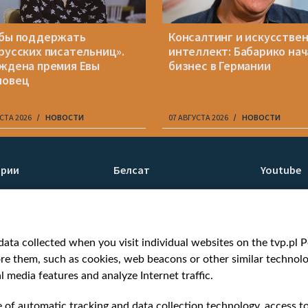
бы поддержать
Консалтинг и искусстве
русских писательниц».
интеллект: Бабарико нач
ждена премия Евы
бизнес в Германии
новец
СТА 2026
НОВОСТИ
07 АВГУСТА 2026
НОВОСТИ
ории
Белсат
Youtube
ти
О нас
Белсат n
Контакты
Белсат Li
я
Миссия
Жэстачай
ata collected when you visit individual websites on the tvp.pl Por
н
Ценности «Белсата»
Belsat En
re them, such as cookies, web beacons or other similar technolog
Как нас смотреть
Biełsat PL
l media features and analyze Internet traffic.
Награды
Белсат N
Как нас поддержать
Белсат Sh
e of automatic tracking and data collection technology, access t