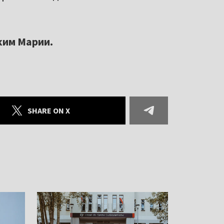
ким Марии.
SHARE ON X