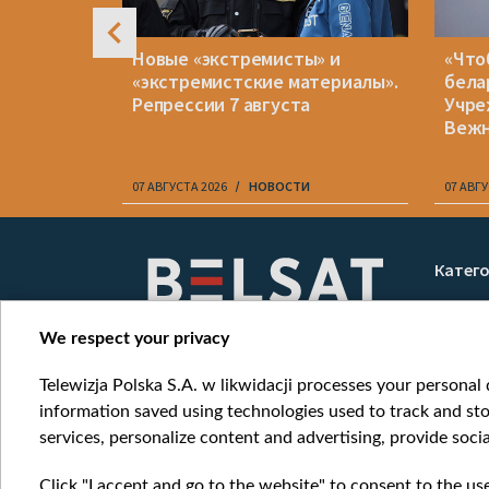
рейв в
Новые «экстремисты» и
«Что
все же
«экстремистские материалы».
бела
и другим
Репрессии 7 августа
Учре
Веж
07 АВГУСТА 2026
НОВОСТИ
07 АВГУ
Item
1
Катег
of
Новос
10
Война
We respect your privacy
Мнени
Telewizja Polska S.A. w likwidacji processes your personal d
Онлай
information saved using technologies used to track and sto
services, personalize content and advertising, provide socia
Click "I accept and go to the website" to consent to the us