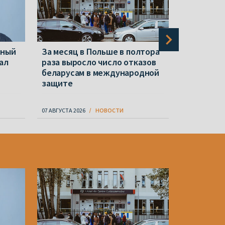
нный
За месяц в Польше в полтора
Новые «э
ал
раза выросло число отказов
«экстрем
беларусам в международной
Репрессии
защите
07 АВГУСТА 2026
НОВОСТИ
07 АВГУСТА 20