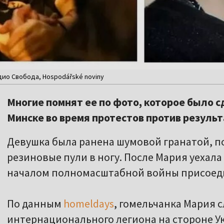
дио Свобода, Hospodářské noviny
Многие помнят ее по фото, которое было сд
Минске во время протестов против результ
Девушка была ранена шумовой гранатой, п
резиновые пули в ногу. После Мария уехала 
началом полномасштабной войны присоеди
По данным
homeldays
, гомельчанка Мария с
интернационального легиона на стороне У