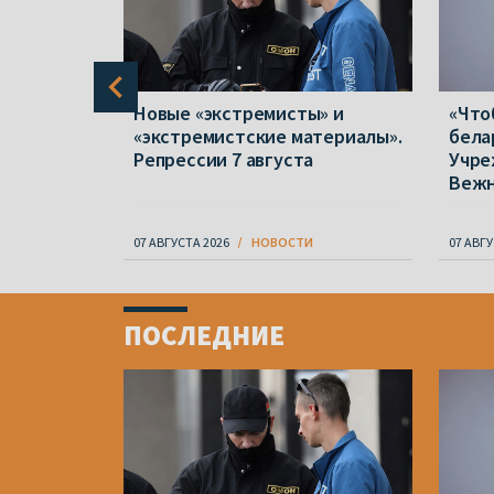
в полтора
Новые «экстремисты» и
«Что
 отказов
«экстремистские материалы».
бела
народной
Репрессии 7 августа
Учре
Веж
07 АВГУСТА 2026
НОВОСТИ
07 АВГУ
Item
1
ПОСЛЕДНИЕ
of
4