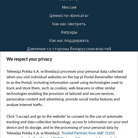
Миссия
Ценности «Белсата»
Как нас смотреть
Награды
Как нас поддержать
Давление со стороны беларусских властей
Правила использования материалов
We respect your privacy
Информация об отправителе
Telewizja Polska S.A. w likwidacji processes your personal data collected
Безопасность
when you visit individual websites on the tvp.pl Portal (hereinafter referred
Youtube
to as the Portal), including information saved using technologies used to
track and store them, such as cookies, web beacons or other similar
Белсат news
technologies enabling the provision of tailored and secure services,
personalize content and advertising, provide social media features and
Белсат Life
analyze Internet traffic.
Жэстачайшы мульт
Click "I accept and go to the website" to consent to the use of automatic
Belsat English
tracking and data collection technology, access to information on your end
Biełsat PL
device and its storage, and to the processing of your personal data by
Telewizja Polska S.A. w likwidacji,
Trusted Partners from IAB* (1201
Белсат Now