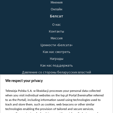
Мнения
Онлайн
Белсат
О нас
Контакты
Миссия
Ценности «Белсата»
Как нас смотреть
Награды
Как нас поддержать
Давление со стороны беларусских властей
Правила использования материалов
We respect your privacy
Информация об отправителе
Telewizja Polska S.A. w likwidacji processes your personal data collected
Безопасность
when you visit individual websites on the tvp.pl Portal (hereinafter referred
Youtube
to as the Portal), including information saved using technologies used to
track and store them, such as cookies, web beacons or other similar
Белсат news
technologies enabling the provision of tailored and secure services,