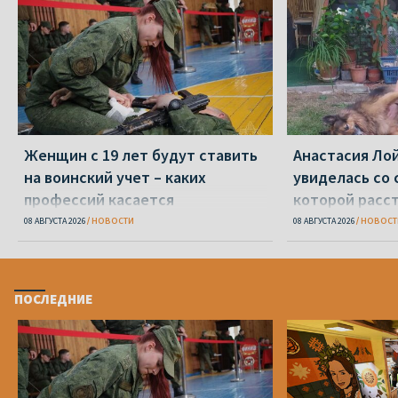
Женщин с 19 лет будут ставить
Анастасия Ло
на воинский учет – каких
увиделась со 
профессий касается
которой расст
задержании по
08 АВГУСТА 2026
НОВОСТИ
08 АВГУСТА 2026
НОВОСТ
ПОСЛЕДНИЕ