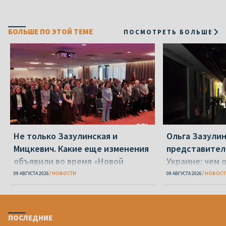
БОЛЬШЕ ПО ЭТОЙ ТЕМЕ
ПОСМОТРЕТЬ БОЛЬШЕ
Не только Зазулинская и
Ольга Зазулин
Мицкевич. Какие еще изменения
представител
объявили во время «Новой
Украине: чем 
Беларуси»
ОПК
09 АВГУСТА 2026
НОВОСТИ
09 АВГУСТА 2026
НОВОСТ
ПОСЛЕДНИЕ