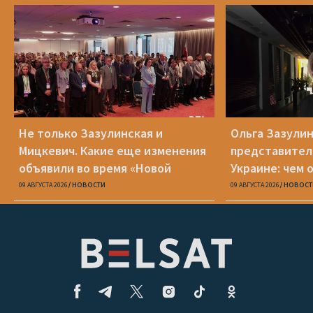
Не только Зазулинская и
Ольга Зазулин
Мицкевич. Какие еще изменения
представител
объявили во время «Новой
Украине: чем 
Беларуси»
ОПК
09 АВГУСТА 2026
НОВОСТИ
09 АВГУСТА 2026
НОВОСТ