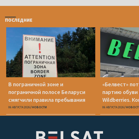
ПОСЛЕДНИЕ
В пограничной зоне и
«Белвест» по
пограничной полосе Беларуси
партию обуви 
смягчили правила пребывания
Wildberries. К
находилась на
06 АВГУСТА 2026
НОВОСТИ
06 АВГУСТА 2026
НОВОСТ
банкротства