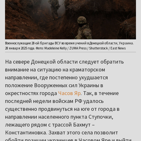
Военнослужащие 28-ой бригады ВСУ во время учений в Донецкой области, Украина.
28 января 2025 года. Фото: Madeleine Kelly / ZUMA Press / Shutterstock / East News
На севере Донецкой области следует обратить
внимание на ситуацию на краматорском
направлении, где постепенно ухудшается
положение Вооруженных сил Украины в
окрестностях города
Часов Яр
. Так, в течение
последней недели войскам РФ удалось
существенно продвинуться на юге от города в
направлении населенного пункта Ступочки,
лежащего рядом с трассой Бахмут –
Константиновка. Захват этого села позволит
обойти позиции украинцев в Часовом Яре и выйти