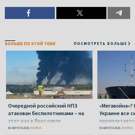
БОЛЬШЕ ПО ЭТОЙ ТЕМЕ
ПОСМОТРЕТЬ БОЛЬШЕ
Очередной российский НПЗ
«Мегавойна»? 
атакован беспилотниками – на
Украине все с
этот раз в Ярославле
переплетаетс
вокруг Ирана
06 АВГУСТА 2026
ВОЙНА
05 АВГУСТА 2026
ВОЙНА