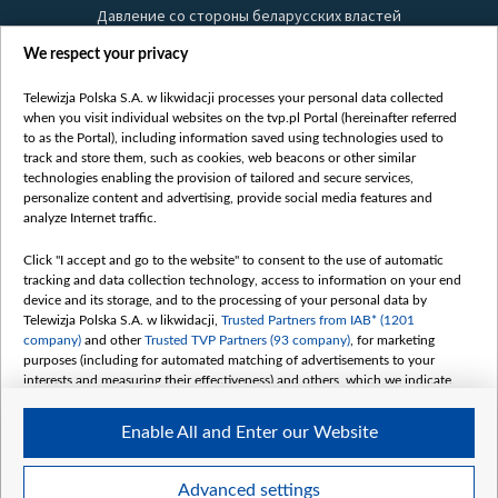
Давление со стороны беларусских властей
Правила использования материалов
We respect your privacy
Информация об отправителе
Telewizja Polska S.A. w likwidacji processes your personal data collected
Безопасность
when you visit individual websites on the tvp.pl Portal (hereinafter referred
Youtube
to as the Portal), including information saved using technologies used to
track and store them, such as cookies, web beacons or other similar
Белсат news
technologies enabling the provision of tailored and secure services,
personalize content and advertising, provide social media features and
Белсат Life
analyze Internet traffic.
Жэстачайшы мульт
Click "I accept and go to the website" to consent to the use of automatic
Belsat English
tracking and data collection technology, access to information on your end
Biełsat PL
device and its storage, and to the processing of your personal data by
Telewizja Polska S.A. w likwidacji,
Trusted Partners from IAB* (1201
Белсат Now
company)
and other
Trusted TVP Partners (93 company)
, for marketing
Белсат Shorts
purposes (including for automated matching of advertisements to your
interests and measuring their effectiveness) and others, which we indicate
Белсат History
below.
Белсат Music
Enable All and Enter our Website
The purposes of processing your data by TVP S.A. w likwidacji are as
Белсат Doc
follows:
My consents
Store and/or access information on a device
Advanced settings