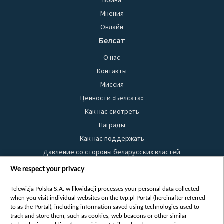
Мнения
Онлайн
Белсат
О нас
Контакты
Миссия
Ценности «Белсата»
Как нас смотреть
Награды
Как нас поддержать
Давление со стороны беларусских властей
Правила использования материалов
We respect your privacy
Информация об отправителе
Telewizja Polska S.A. w likwidacji processes your personal data collected
Безопасность
when you visit individual websites on the tvp.pl Portal (hereinafter referred
Youtube
to as the Portal), including information saved using technologies used to
track and store them, such as cookies, web beacons or other similar
Белсат news