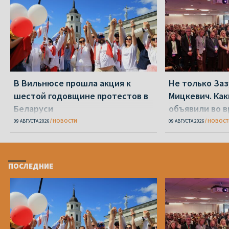
В Вильнюсе прошла акция к
Не только Заз
шестой годовщине протестов в
Мицкевич. Ка
Беларуси
объявили во в
Беларуси»
09 АВГУСТА 2026
НОВОСТИ
09 АВГУСТА 2026
НОВОСТ
ПОСЛЕДНИЕ