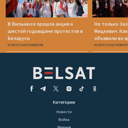
В Вильнюсе прошла акция к
Не только Заз
шестой годовщине протестов в
Мицкевич. Ка
Беларуси
объявили во в
Беларуси»
09 АВГУСТА 2026
НОВОСТИ
09 АВГУСТА 2026
НОВОСТ
Категории
Новости
Война
Мнения