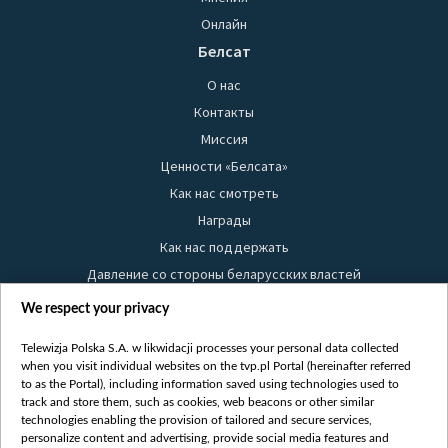
Онлайн
Белсат
О нас
Контакты
Миссия
Ценности «Белсата»
Как нас смотреть
Награды
Как нас поддержать
Давление со стороны беларусских властей
Правила использования материалов
We respect your privacy
Информация об отправителе
Telewizja Polska S.A. w likwidacji processes your personal data collected
Безопасность
when you visit individual websites on the tvp.pl Portal (hereinafter referred
Youtube
to as the Portal), including information saved using technologies used to
track and store them, such as cookies, web beacons or other similar
Белсат news
technologies enabling the provision of tailored and secure services,
personalize content and advertising, provide social media features and
Белсат Life