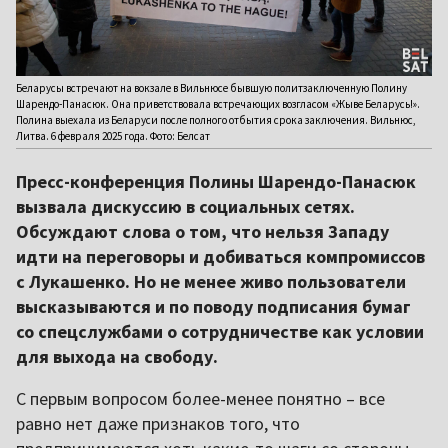
Беларусы встречают на вокзале в Вильнюсе бывшую политзаключенную Полину
Шарендо-Панасюк. Она приветствовала встречающих возгласом «Жыве Беларусь!».
Полина выехала из Беларуси после полного отбытия срока заключения. Вильнюс,
Литва. 6 февраля 2025 года. Фото: Белсат
Пресс-конференция Полины Шарендо-Панасюк
вызвала дискуссию в социальных сетях.
Обсуждают слова о том, что нельзя Западу
идти на переговоры и добиваться компромиссов
с Лукашенко. Но не менее живо пользователи
высказываются и по поводу подписания бумаг
со спецслужбами о сотрудничестве как условии
для выхода на свободу.
С первым вопросом более-менее понятно – все
равно нет даже признаков того, что