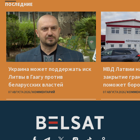
ПОСЛЕДНИЕ
Украина может поддержать иск
МВД Латвии н
Литвы в Гаагу против
закрытие гра
беларусских властей
поможет боро
07 АВГУСТА 2026
КОММЕНТАРИЙ
07 АВГУСТА 2026
КОММЕН