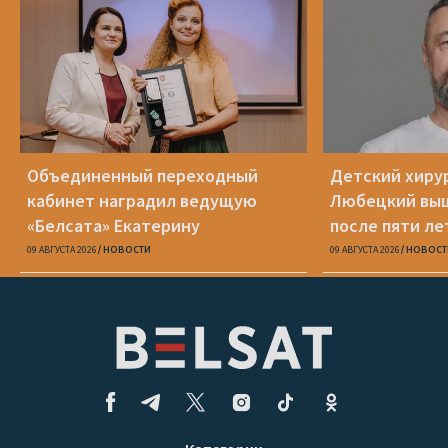
Объединенный переходный
Детский хиру
кабинет наградил ведущую
Любецкий выш
«Белсата» Екатерину
после пяти ле
Водоносову и еще 8 человек
09 АВГУСТА 2026
НОВОСТИ
09 АВГУСТА 2026
НОВОСТ