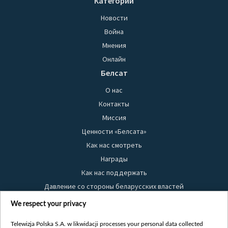
Категории
Новости
Война
Мнения
Онлайн
Белсат
О нас
Контакты
Миссия
Ценности «Белсата»
Как нас смотреть
Награды
Как нас поддержать
Давление со стороны беларусских властей
Правила использования материалов
We respect your privacy
Информация об отправителе
Telewizja Polska S.A. w likwidacji processes your personal data collected
Безопасность