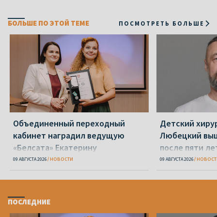
БОЛЬШЕ ПО ЭТОЙ ТЕМЕ
ПОСМОТРЕТЬ БОЛЬШЕ
Объединенный переходный
Детский хиру
кабинет наградил ведущую
Любецкий выш
«Белсата» Екатерину
после пяти ле
Водоносову и еще 8 человек
09 АВГУСТА 2026
НОВОСТИ
09 АВГУСТА 2026
НОВОСТ
ПОСЛЕДНИЕ